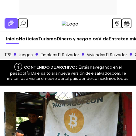
Inicio
Noticias
Turismo
Dinero y negocios
Vida
Entretenim
TPS
Juegos
Empleos El Salvador
Viviendas El Salvador
CONTENIDO DE ARCHIVO:
¡Estás navegando en el
pasado! 🚀 Da el salto a la nueva versión de
elsalvador.com
. Te
invitamos a visitar el nuevo portal país donde coincidimos todos.