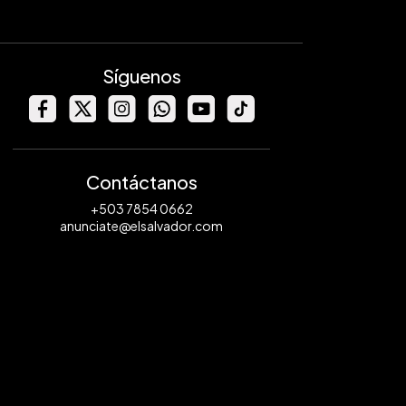
Síguenos
Contáctanos
+503 7854 0662
anunciate@elsalvador.com