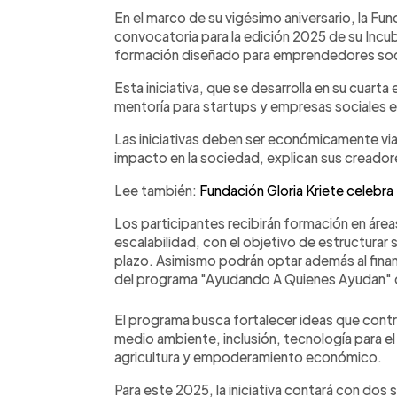
Facebook
Twitter
►
Escuchar artículo
En el marco de su vigésimo aniversario, la Fun
convocatoria para la edición 2025 de su Inc
formación diseñado para emprendedores soci
Esta iniciativa, que se desarrolla en su cuart
mentoría para startups y empresas sociales en 
Las iniciativas deben ser económicamente vi
impacto en la sociedad, explican sus creador
Lee también:
Fundación Gloria Kriete cel
ebra
Los participantes recibirán formación en áre
escalabilidad, con el objetivo de estructurar 
plazo. Asimismo podrán optar además al fina
del programa "Ayudando A Quienes Ayudan"
El programa busca fortalecer ideas que cont
medio ambiente, inclusión, tecnología para el
agricultura y empoderamiento económico.
Para este 2025, la iniciativa contará con dos 