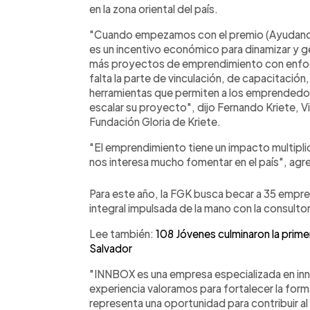
en la zona oriental del país.
"Cuando empezamos con el premio (Ayudando
es un incentivo económico para dinamizar y 
más proyectos de emprendimiento con enfoqu
falta la parte de vinculación, de capacitació
herramientas que permiten a los emprendedo
escalar su proyecto", dijo Fernando Kriete, Vi
Fundación Gloria de Kriete.
"El emprendimiento tiene un impacto multiplic
nos interesa mucho fomentar en el país", agr
Para este año, la FGK busca becar a 35 emp
integral impulsada de la mano con la consult
Lee también:
108 Jóvenes culminaron la prim
Salvador
"INNBOX es una empresa especializada en in
experiencia valoramos para fortalecer la f
representa una oportunidad para contribuir al