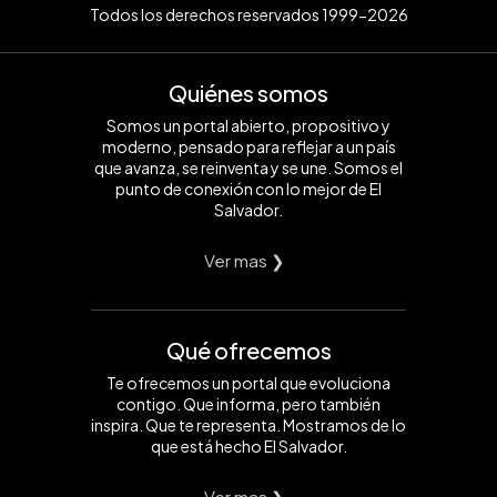
Todos los derechos reservados 1999-2026
Quiénes somos
Somos un portal abierto, propositivo y
moderno, pensado para reflejar a un país
que avanza, se reinventa y se une. Somos el
punto de conexión con lo mejor de El
Salvador.
Ver mas ❯
Qué ofrecemos
Te ofrecemos un portal que evoluciona
contigo. Que informa, pero también
inspira. Que te representa. Mostramos de lo
que está hecho El Salvador.
Ver mas ❯