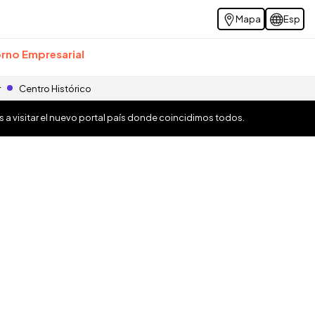
Mapa
Esp
rno Empresarial
r
Centro Histórico
os a visitar el nuevo portal país donde coincidimos todos.