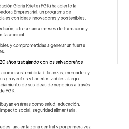
WhatsApp
Copiar link
dación Gloria Kriete (FGK) ha abierto la
ubadora Empresarial, un programa de
ales con ideas innovadoras y sostenibles.
a edición, ofrece cinco meses de formación y
fase inicial.
ables y comprometidas a generar un fuerte
es.
 20 años trabajando con los salvadoreños
as como sostenibilidad, finanzas, mercadeo y
sus proyectos y hacerlos viables a largo
nciamiento de sus ideas de negocios a través
 de FGK.
ribuyan en áreas como salud, educación,
 impacto social, seguridad alimentaria,
sedes, una en la zona central y por primera vez