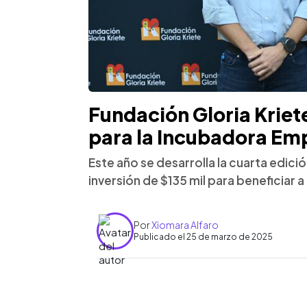
Fundación Gloria Kriet
para la Incubadora Em
Este año se desarrolla la cuarta edici
inversión de $135 mil para beneficiar
Por
Xiomara Alfaro
Publicado el 25 de marzo de 2025
0:00