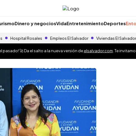
urismo
Dinero y negocios
Vida
Entretenimiento
Deportes
Ento
as
Hospital Rosales
Empleos El Salvador
Viviendas El Salvado
 pasado! 🚀 Da el salto a la nueva versión de
elsalvador.com
. Te invitam