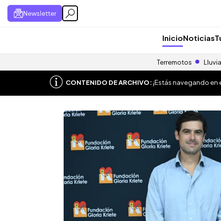
Newsletter
Inicio
Noticias
T
Terremotos
Lluvi
CONTENIDO DE ARCHIVO:
¡Estás navegando en el