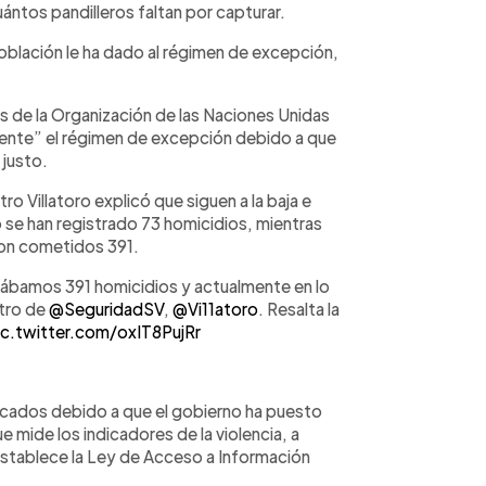
ántos pandilleros faltan por capturar.
población le ha dado al régimen de excepción,
 de la Organización de las Naciones Unidas
ente” el régimen de excepción debido a que
 justo.
tro Villatoro explicó que siguen a la baja e
 se han registrado 73 homicidios, mientras
ron cometidos 391.
evábamos 391 homicidios y actualmente en lo
stro de
@SeguridadSV
,
@Vi11atoro
. Resalta la
ic.twitter.com/oxIT8PujRr
icados debido a que el gobierno ha puesto
e mide los indicadores de la violencia, a
establece la Ley de Acceso a Información