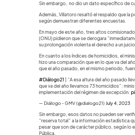
Sin embargo, no dio un dato específico de cu
Además, Villatoro resaltó el respaldo que la 
según demuestran diferentes encuestas.
En mayo de este año, tres altos comisionados
(ONU) pidieron que se derogara “inmediatam
su prolongación violenta el derecho a un juicio
En cuanto a los índices de homicidios, el minis
hizo una comparación que en lo que va del año
que el año pasado, en el mismo periodo, fue
#Diálogo21
| “A esa altura del año pasado ll
que va del año llevamos 73 homicidios”: mini
implementación del régimen de excepción.
p
— Diálogo - GMV (@dialogo21)
July 4, 2023
Sin embargo, esos datos no pueden ser verif
“reserva total” a la información estadística qu
pesar que son de carácter público, según lo 
Pública.