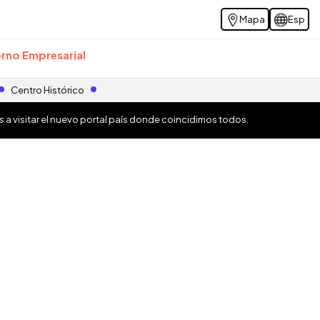
Mapa
Esp
rno Empresarial
Centro Histórico
os a visitar el nuevo portal país donde coincidimos todos.