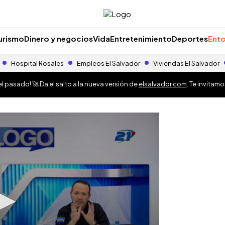
urismo
Dinero y negocios
Vida
Entretenimiento
Deportes
Ento
Hospital Rosales
Empleos El Salvador
Viviendas El Salvador
 pasado! 🚀 Da el salto a la nueva versión de
elsalvador.com
. Te invitam