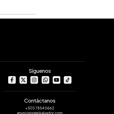
Síguenos
Contáctanos
+503 7854 0662
anunciate@elsalvador.com