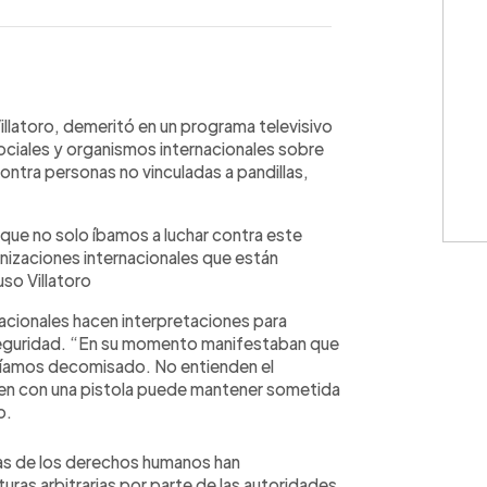
WhatsApp
Copiar link
Villatoro, demeritó en un programa televisivo
sociales y organismos internacionales sobre
ntra personas no vinculadas a pandillas,
ue no solo íbamos a luchar contra este
nizaciones internacionales que están
so Villatoro
nacionales hacen interpretaciones para
 Seguridad. “En su momento manifestaban que
abíamos decomisado. No entienden el
ien con una pistola puede mantener sometida
o.
ras de los derechos humanos han
ras arbitrarias por parte de las autoridades