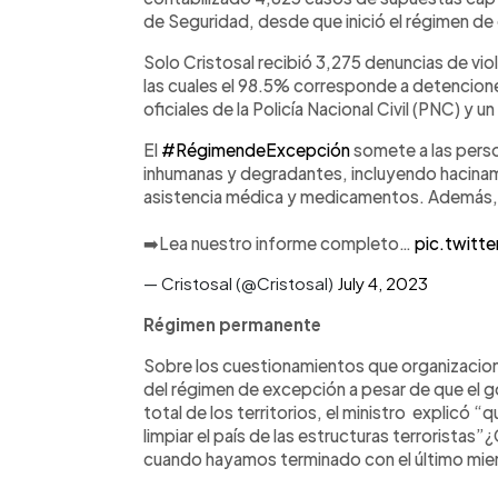
de Seguridad, desde que inició el régimen d
Solo Cristosal recibió 3,275 denuncias de vi
las cuales el 98.5% corresponde a detencion
oficiales de la Policía Nacional Civil (PNC) y
El
#RégimendeExcepción
somete a las perso
inhumanas y degradantes, incluyendo hacinam
asistencia médica y medicamentos. Además, s
➡️Lea nuestro informe completo…
pic.twitt
— Cristosal (@Cristosal)
July 4, 2023
Régimen permanente
Sobre los cuestionamientos que organizacion
del régimen de excepción a pesar de que el 
total de los territorios, el ministro explicó
limpiar el país de las estructuras terroristas”
cuando hayamos terminado con el último miem