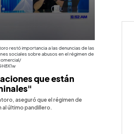
atoro restó importancia a las denuncias de las
ones sociales sobre abusos en el régimen de
 comercial/
TGH8X1w
zaciones que están
minales"
latoro, aseguró que el régimen de
al último pandillero.