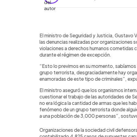
0:00
Facebook
Twitter
►
Escuchar artículo
El ministro de Seguridad y Justicia, Gustavo 
las denuncias realizadas por organizaciones 
violaciones a derechos humanos cometidas co
durante el régimen de excepción.
“Esto lo previmos en su momento, sabíamos q
grupo terrorista, desgraciadamente hay orga
enamoradas de este tipo de criminales”, expu
El ministro aseguró que los organismos inter
cuestionar el trabajo de las autoridades de
no era lógica la cantidad de armas que les h
fenómeno de un grupo terrorista donde algu
a una población de 3,000 personas”, sostuv
Organizaciones de la sociedad civil defenso
contabilizado 4,825 casos de supuestas captu