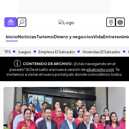
Inicio
Noticias
Turismo
Dinero y negocios
Vida
Entretenim
TPS
Juegos
Empleos El Salvador
Viviendas El Salvador
CONTENIDO DE ARCHIVO:
¡Estás navegando en el
pasado! 🚀 Da el salto a la nueva versión de
elsalvador.com
. Te
invitamos a visitar el nuevo portal país donde coincidimos todos.