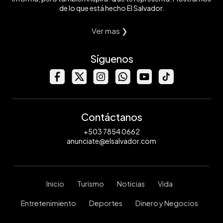
de lo que está hecho El Salvador.
Ver mas ❯
Síguenos
Contáctanos
+503 7854 0662
anunciate@elsalvador.com
Inicio
Turismo
Noticias
Vida
Entretenimiento
Deportes
Dinero y Negocios