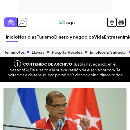
Inicio
Noticias
Turismo
Dinero y negocios
Vida
Entretenim
Terremotos
Lluvias
Hospital Rosales
Empleos El Salvador
CONTENIDO DE ARCHIVO:
¡Estás navegando en el
pasado! 🚀 Da el salto a la nueva versión de
elsalvador.com
. Te
invitamos a visitar el nuevo portal país donde coincidimos todos.