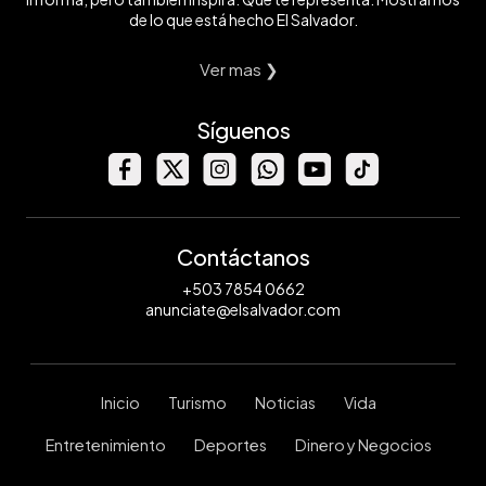
de lo que está hecho El Salvador.
Ver mas ❯
Síguenos
Contáctanos
+503 7854 0662
anunciate@elsalvador.com
Inicio
Turismo
Noticias
Vida
Entretenimiento
Deportes
Dinero y Negocios