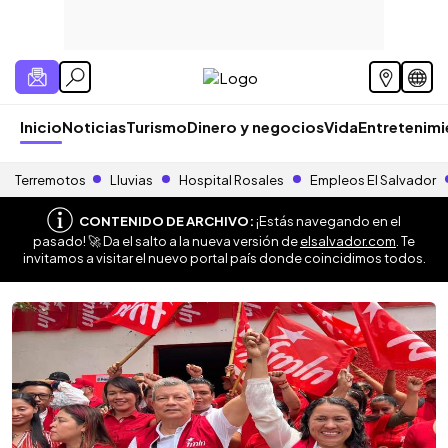
Inicio
Noticias
Turismo
Dinero y negocios
Vida
Entretenim
Terremotos
Lluvias
Hospital Rosales
Empleos El Salvador
CONTENIDO DE ARCHIVO:
¡Estás navegando en el
pasado! 🚀 Da el salto a la nueva versión de
elsalvador.com
. Te
invitamos a visitar el nuevo portal país donde coincidimos todos.