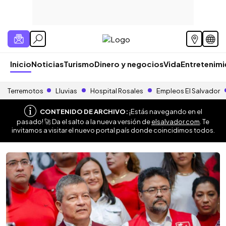
Inicio
Noticias
Turismo
Dinero y negocios
Vida
Entretenim
Terremotos
Lluvias
Hospital Rosales
Empleos El Salvador
CONTENIDO DE ARCHIVO:
¡Estás navegando en el
pasado! 🚀 Da el salto a la nueva versión de
elsalvador.com
. Te
invitamos a visitar el nuevo portal país donde coincidimos todos.