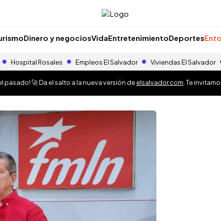
urismo
Dinero y negocios
Vida
Entretenimiento
Deportes
Ento
Hospital Rosales
Empleos El Salvador
Viviendas El Salvador
 pasado! 🚀 Da el salto a la nueva versión de
elsalvador.com
. Te invitam