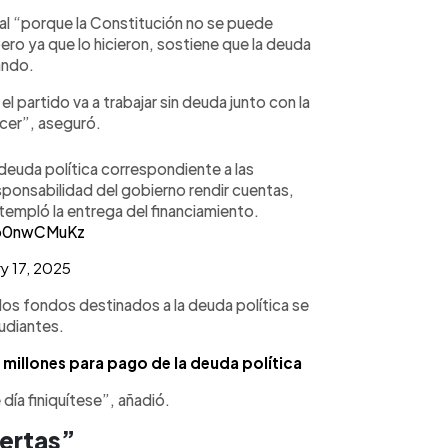
gal “porque la Constitución no se puede
ero ya que lo hicieron, sostiene que la deuda
jando.
l partido va a trabajar sin deuda junto con la
acer”, aseguró.
 deuda política correspondiente a las
sponsabilidad del gobierno rendir cuentas,
empló la entrega del financiamiento.
7b0nwCMuKz
y 17, 2025
os fondos destinados a la deuda política se
tudiantes.
 millones para pago de la deuda política
día finiquítese”, añadió.
iertas”