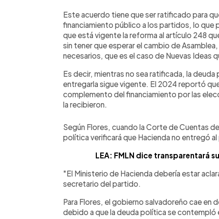
Este acuerdo tiene que ser ratificado para que
financiamiento público a los partidos, lo que 
que está vigente la reforma al artículo 248 q
sin tener que esperar el cambio de Asamblea,
necesarios, que es el caso de Nuevas Ideas q
Es decir, mientras no sea ratificada, la deuda 
entregarla sigue vigente. El 2024 reportó q
complemento del financiamiento por las elecc
la recibieron.
Según Flores, cuando la Corte de Cuentas de 
política verificará que Hacienda no entregó al
LEA: FMLN dice transparentará su
"El Ministerio de Hacienda debería estar aclar
secretario del partido.
Para Flores, el gobierno salvadoreño cae en d
debido a que la deuda política se contempló 