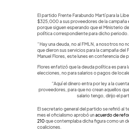
0:00
Facebook
Twitter
►
Escuchar artículo
El partido Frente Farabundo Martí para la Li
$325,000 a sus proveedores de la campaña e
porque siguen esperando que el Ministerio de
política correspondiente para dicho periodo.
“Hay una deuda, no al FMLN, a nosotros no n
que dieron sus servicios para la campaña del F
Manuel Flores, este lunes en conferencia de 
Flores enfatizó que la deuda política es para 
elecciones, no para salarios o pagos de locale
“Aquí el dinero entra por ley a la cuen
proveedores, para que no crean aquellos que d
salario tengo, dirijo el p
El secretario general del partido se refirió al
mes el oficialismo aprobó un
acuerdo de refor
210
que contemplaba dicha figura como un der
coaliciones.