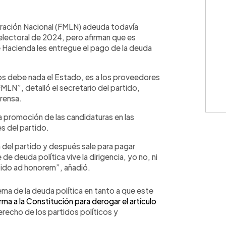
WhatsApp
Copiar link
beración Nacional (FMLN) adeuda todavía
lectoral de 2024, pero afirman que es
 Hacienda les entregue el pago de la deuda
os debe nada el Estado, es a los proveedores
MLN”, detalló el secretario del partido,
prensa.
la promoción de las candidaturas en las
s del partido.
ta del partido y después sale para pagar
e deuda política vive la dirigencia, yo no, ni
artido ad honorem”, añadió.
 tema de la deuda política en tanto a que este
ma a la Constitución para derogar el artículo
echo de los partidos políticos y