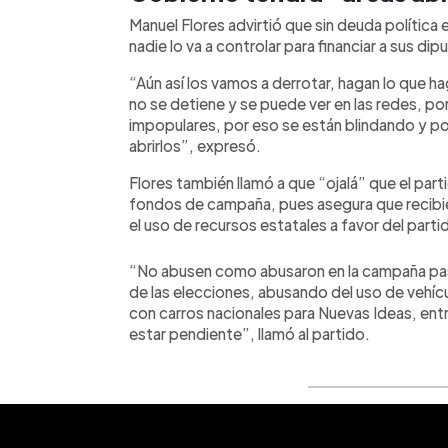
Manuel Flores advirtió que sin deuda política
nadie lo va a controlar para financiar a sus d
“Aún así los vamos a derrotar, hagan lo que h
no se detiene y se puede ver en las redes, p
impopulares, por eso se están blindando y p
abrirlos”, expresó.
Flores también llamó a que “ojalá” que el part
fondos de campaña, pues asegura que recibi
el uso de recursos estatales a favor del parti
“No abusen como abusaron en la campaña pas
de las elecciones, abusando del uso de vehíc
con carros nacionales para Nuevas Ideas, en
estar pendiente”, llamó al partido.