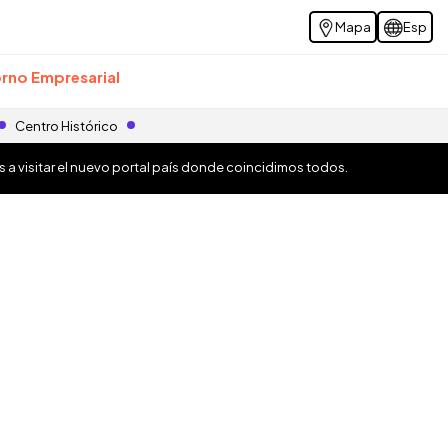
Mapa
Esp
rno Empresarial
Centro Histórico
os a visitar el nuevo portal país donde coincidimos todos.