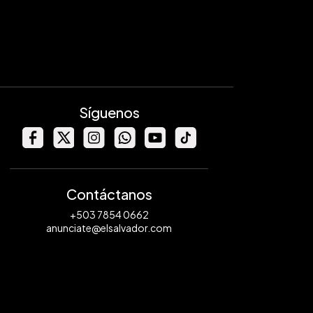
Síguenos
Contáctanos
+503 7854 0662
anunciate@elsalvador.com