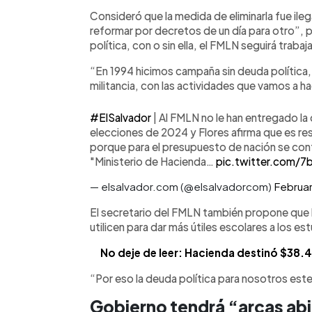
Consideró que la medida de eliminarla fue ile
reformar por decretos de un día para otro”, p
política, con o sin ella, el FMLN seguirá traba
“En 1994 hicimos campaña sin deuda política, e
militancia, con las actividades que vamos a h
#ElSalvador
| Al FMLN no le han entregado la
elecciones de 2024 y Flores afirma que es re
porque para el presupuesto de nación se cont
"Ministerio de Hacienda…
pic.twitter.com/
— elsalvador.com (@elsalvadorcom)
Februar
El secretario del FMLN también propone que l
utilicen para dar más útiles escolares a los es
No deje de leer: Hacienda destinó $38.4
“Por eso la deuda política para nosotros este 
Gobierno tendrá “arcas ab