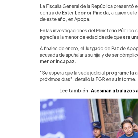
Facebook
Twitter
►
Escuchar artículo
La Fiscalía General de la República presentó 
contra de
Ester Leonor Pineda
, a quien se l
de este año, en Apopa.
En las investigaciones del Ministerio Público
agredía a la menor de edad desde que
era un
A finales de enero, el Juzgado de Paz de Apop
acusada de apuñalar a su hija y de ser cómplic
menor incapaz.
"Se espera que la sede judicial
programe la a
próximos días", detalló la FGR en su informe.
Lee también:
Asesinan a balazos 