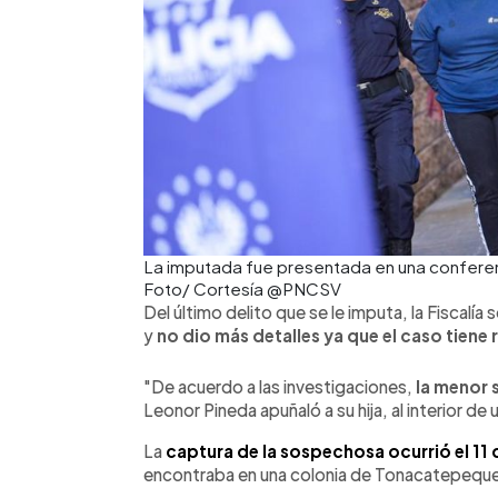
La imputada fue presentada en una conferen
Foto/ Cortesía @PNCSV
Del último delito que se le imputa, la Fiscalí
y
no dio más detalles ya que el caso tiene 
"De acuerdo a las investigaciones,
la menor 
Leonor Pineda apuñaló a su hija, al interior d
La
captura de la sospechosa ocurrió el 11 
encontraba en una colonia de Tonacatepequ