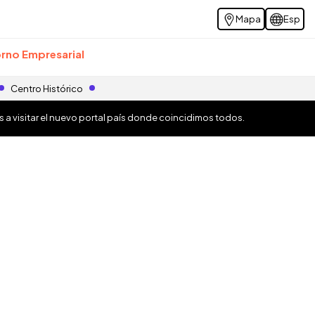
Mapa
Esp
rno Empresarial
Centro Histórico
os a visitar el nuevo portal país donde coincidimos todos.