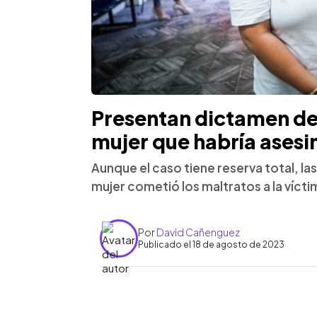
Presentan dictamen de
mujer que habría asesi
Aunque el caso tiene reserva total, la
mujer cometió los maltratos a la víct
Por
David Cañenguez
Publicado el 18 de agosto de 2023
0:00