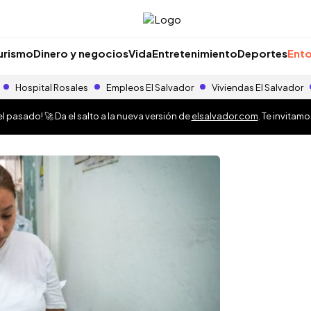
urismo
Dinero y negocios
Vida
Entretenimiento
Deportes
Ento
Hospital Rosales
Empleos El Salvador
Viviendas El Salvador
 pasado! 🚀 Da el salto a la nueva versión de
elsalvador.com
. Te invitam