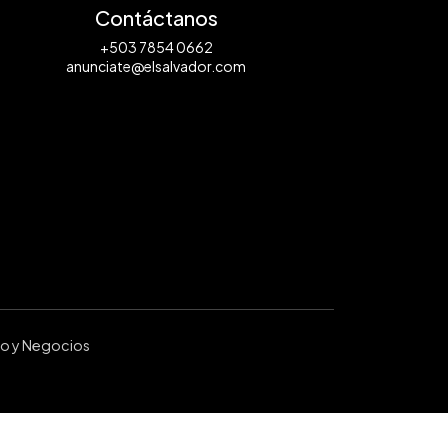
Contáctanos
+503 7854 0662
anunciate@elsalvador.com
ro y Negocios