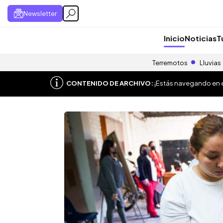
Newsletter
Inicio
Noticias
T
Terremotos
Lluvias
CONTENIDO DE ARCHIVO:
¡Estás navegando en el