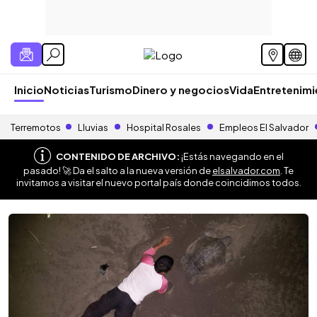
Inicio
Noticias
Turismo
Dinero y negocios
Vida
Entretenim
Terremotos
Lluvias
Hospital Rosales
Empleos El Salvador
CONTENIDO DE ARCHIVO:
¡Estás navegando en el
pasado! 🚀 Da el salto a la nueva versión de
elsalvador.com
. Te
invitamos a visitar el nuevo portal país donde coincidimos todos.