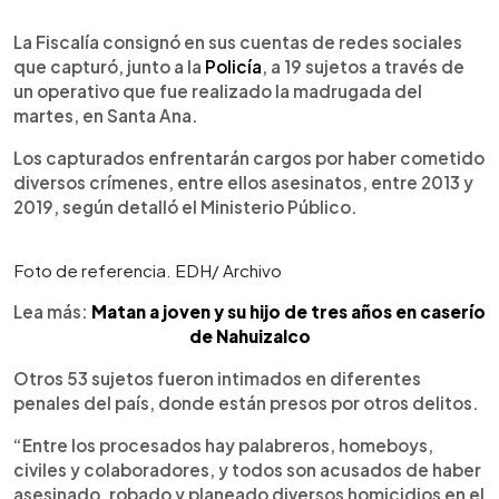
0:00
►
Escuchar artículo
La Fiscalía consignó en sus cuentas de redes sociales
que capturó, junto a la
Policía
, a 19 sujetos a través de
un operativo que fue realizado la madrugada del
martes, en Santa Ana.
Los capturados enfrentarán cargos por haber cometido
diversos crímenes, entre ellos asesinatos, entre 2013 y
2019, según detalló el Ministerio Público.
Foto de referencia. EDH/ Archivo
Lea más:
Matan a joven y su hijo de tres años en caserío
de Nahuizalco
Otros 53 sujetos fueron intimados en diferentes
penales del país, donde están presos por otros delitos.
“Entre los procesados hay palabreros, homeboys,
civiles y colaboradores, y todos son acusados de haber
asesinado, robado y planeado diversos homicidios en el