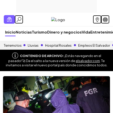
Inicio
Noticias
Turismo
Dinero y negocios
Vida
Entretenim
Terremotos
Lluvias
Hospital Rosales
Empleos El Salvador
CONTENIDO DE ARCHIVO:
¡Estás navegando en el
pasado! 🚀 Da el salto a la nueva versión de
elsalvador.com
. Te
invitamos a visitar el nuevo portal país donde coincidimos todos.