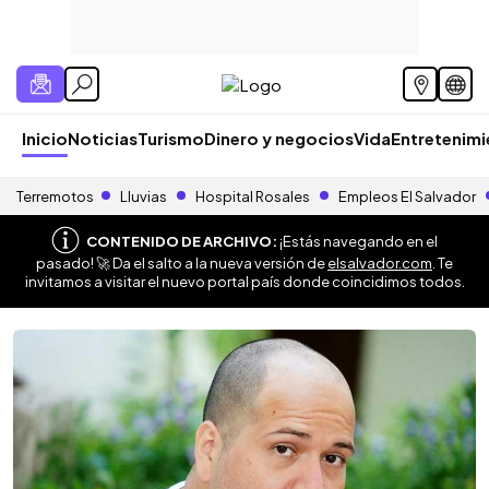
Inicio
Noticias
Turismo
Dinero y negocios
Vida
Entretenim
Terremotos
Lluvias
Hospital Rosales
Empleos El Salvador
CONTENIDO DE ARCHIVO:
¡Estás navegando en el
pasado! 🚀 Da el salto a la nueva versión de
elsalvador.com
. Te
invitamos a visitar el nuevo portal país donde coincidimos todos.