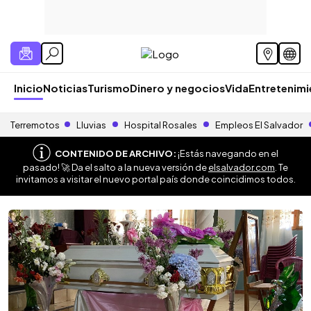
Inicio
Noticias
Turismo
Dinero y negocios
Vida
Entretenim
Terremotos
Lluvias
Hospital Rosales
Empleos El Salvador
CONTENIDO DE ARCHIVO:
¡Estás navegando en el
pasado! 🚀 Da el salto a la nueva versión de
elsalvador.com
. Te
invitamos a visitar el nuevo portal país donde coincidimos todos.