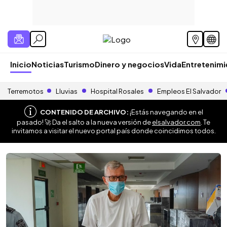
Inicio
Noticias
Turismo
Dinero y negocios
Vida
Entretenim
Terremotos
Lluvias
Hospital Rosales
Empleos El Salvador
CONTENIDO DE ARCHIVO:
¡Estás navegando en el
pasado! 🚀 Da el salto a la nueva versión de
elsalvador.com
. Te
invitamos a visitar el nuevo portal país donde coincidimos todos.