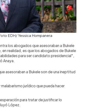
. Foto EDH/ Yessica Hompanera
contra los abogados que asesoraban a Bukele
e, en realidad, es que los abogados de Bukele
nhabilidades para ser candidato presidencial",
ó Anaya.
que asesoraban a Bukele son de una ineptitud
 malabarismo jurídico que pueda hacer
speración para tratar de justificar lo
ncluyó López.