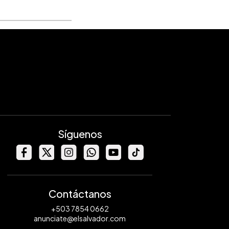
Síguenos
Contáctanos
+503 7854 0662
anunciate@elsalvador.com