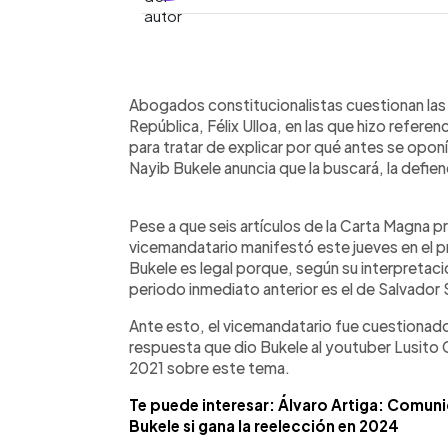
0:00
Facebook
Twitter
►
Escuchar artículo
Abogados constitucionalistas cuestionan las 
República, Félix Ulloa, en las que hizo referen
para tratar de explicar por qué antes se oponí
Nayib Bukele anuncia que la buscará, la defie
Pese a que seis artículos de la Carta Magna pr
vicemandatario manifestó este jueves en el pr
Bukele es legal porque, según su interpretació
periodo inmediato anterior es el de Salvador
Ante esto, el vicemandatario fue cuestionado
respuesta que dio Bukele al youtuber Lusito 
2021 sobre este tema.
Te puede interesar: Álvaro Artiga: Comun
Bukele si gana la reelección en 2024