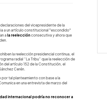
WhatsApp
Copiar link
declaraciones del vicepresidente de la
cia a un artículo constitucional "escondido"
an a
la reelección
consecutiva y ahora que
nden.
ohiben la reelección presidencial continua, el
ograma radial “La Tribu” que la reelección de
n del artículo 152 de la Constitución, el
 Sánchez Cerén.
 por tal planteamiento con base a la
Comunica en una entrevista de marzo del
idad internacional podría no reconocer a