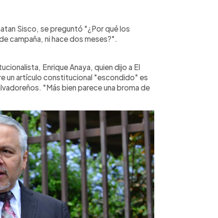
natan Sisco, se preguntó "¿Por qué los
 de campaña, ni hace dos meses?".
cionalista, Enrique Anaya, quien dijo a El
re un artículo constitucional "escondido" es
s salvadoreños. "Más bien parece una broma de