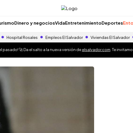
urismo
Dinero y negocios
Vida
Entretenimiento
Deportes
Ento
Hospital Rosales
Empleos El Salvador
Viviendas El Salvador
 pasado! 🚀 Da el salto a la nueva versión de
elsalvador.com
. Te invitam