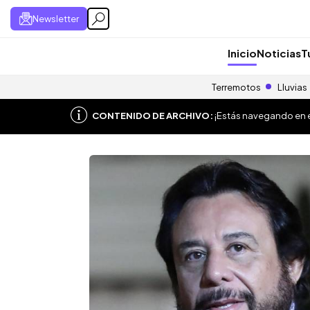
Newsletter
Inicio
Noticias
T
Terremotos
Lluvias
CONTENIDO DE ARCHIVO:
¡Estás navegando en el