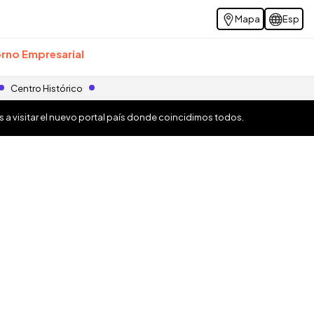
Mapa
Esp
rno Empresarial
Centro Histórico
os a visitar el nuevo portal país donde coincidimos todos.