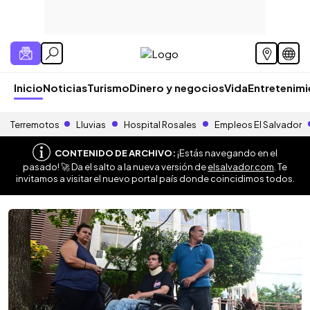
Inicio
Noticias
Turismo
Dinero y negocios
Vida
Entretenim
Terremotos
Lluvias
Hospital Rosales
Empleos El Salvador
CONTENIDO DE ARCHIVO:
¡Estás navegando en el
pasado! 🚀 Da el salto a la nueva versión de
elsalvador.com
. Te
invitamos a visitar el nuevo portal país donde coincidimos todos.