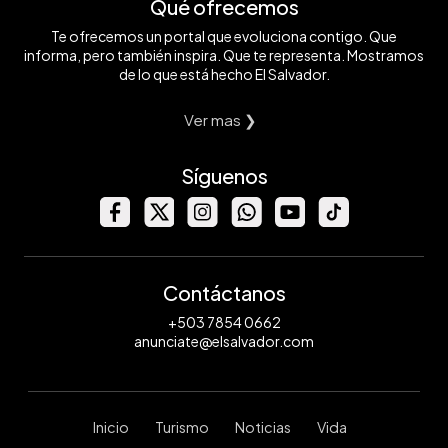
Qué ofrecemos
Te ofrecemos un portal que evoluciona contigo. Que
informa, pero también inspira. Que te representa. Mostramos
de lo que está hecho El Salvador.
Ver mas ❯
Síguenos
Contáctanos
+503 7854 0662
anunciate@elsalvador.com
Inicio
Turismo
Noticias
Vida