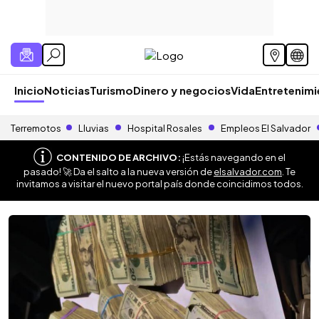
Inicio
Noticias
Turismo
Dinero y negocios
Vida
Entretenim
Terremotos
Lluvias
Hospital Rosales
Empleos El Salvador
CONTENIDO DE ARCHIVO:
¡Estás navegando en el
pasado! 🚀 Da el salto a la nueva versión de
elsalvador.com
. Te
invitamos a visitar el nuevo portal país donde coincidimos todos.