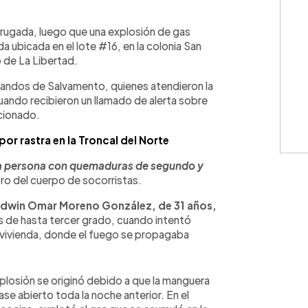
WhatsApp
Copiar link
ugada, luego que una explosión de gas
da ubicada en el lote #16, en la colonia San
 de La Libertad.
andos de Salvamento, quienes atendieron la
uando recibieron un llamado de alerta sobre
cionado.
or rastra en la Troncal del Norte
una persona con quemaduras de segundo y
bro del cuerpo de socorristas.
dwin Omar Moreno González, de 31 años,
 de hasta tercer grado, cuando intentó
la vivienda, donde el fuego se propagaba
xplosión se originó debido a que la manguera
se abierto toda la noche anterior. En el