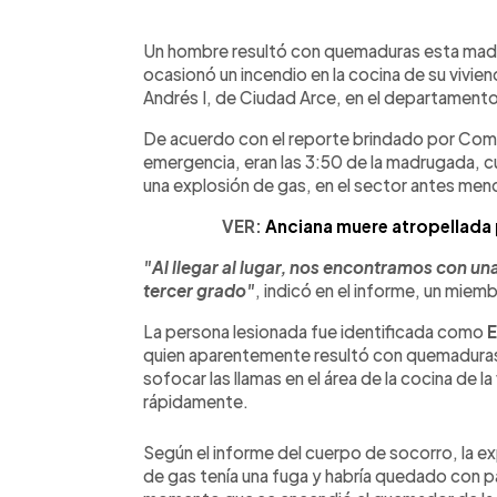
0:00
Facebook
Twitter
►
Escuchar artículo
Un hombre resultó con quemaduras esta madr
ocasionó un incendio en la cocina de su vivien
Andrés I, de Ciudad Arce, en el departamento
De acuerdo con el reporte brindado por Com
emergencia, eran las 3:50 de la madrugada, c
una explosión de gas, en el sector antes men
VER:
Anciana muere atropellada p
"Al llegar al lugar, nos encontramos con 
tercer grado"
, indicó en el informe, un miem
La persona lesionada fue identificada como
E
quien aparentemente resultó con quemaduras
sofocar las llamas en el área de la cocina de 
rápidamente.
Según el informe del cuerpo de socorro, la e
de gas tenía una fuga y habría quedado con pa