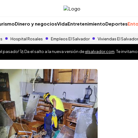
urismo
Dinero y negocios
Vida
Entretenimiento
Deportes
Ento
as
Hospital Rosales
Empleos El Salvador
Viviendas El Salvado
 pasado! 🚀 Da el salto a la nueva versión de
elsalvador.com
. Te invitam