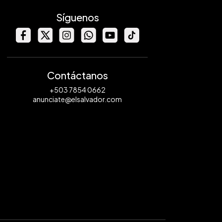
Síguenos
Contáctanos
+503 7854 0662
anunciate@elsalvador.com