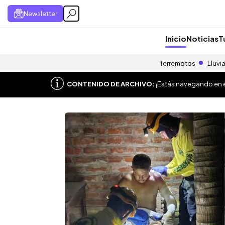
Newsletter
Inicio
Noticias
T
Terremotos
Lluvi
CONTENIDO DE ARCHIVO:
¡Estás navegando en el