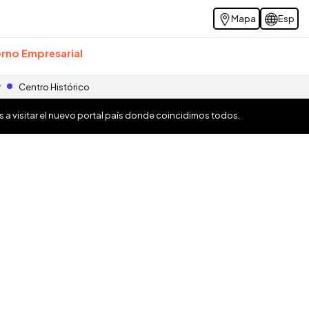
Mapa
Esp
rno Empresarial
r
Centro Histórico
os a visitar el nuevo portal país donde coincidimos todos.