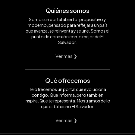
Quiénes somos
Somos un portal abierto, propositivo y
moderno, pensado para reflejar a un país
que avanza, se reinventa y se une. Somos el
punto de conexión con lo mejor de El
Salvador.
Ver mas ❯
Qué ofrecemos
Te ofrecemos un portal que evoluciona
contigo. Que informa, pero también
inspira. Que te representa. Mostramos de lo
que está hecho El Salvador.
Ver mas ❯