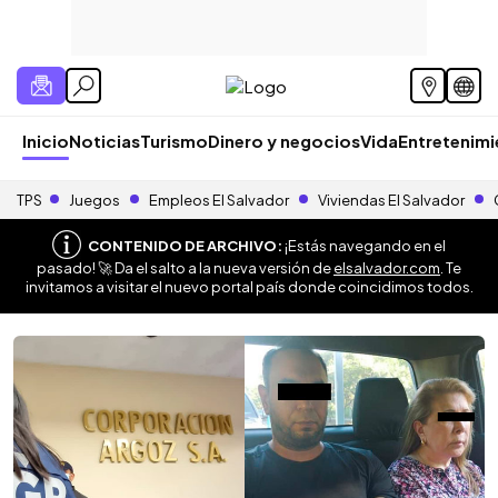
Inicio
Noticias
Turismo
Dinero y negocios
Vida
Entretenim
TPS
Juegos
Empleos El Salvador
Viviendas El Salvador
CONTENIDO DE ARCHIVO:
¡Estás navegando en el
pasado! 🚀 Da el salto a la nueva versión de
elsalvador.com
. Te
invitamos a visitar el nuevo portal país donde coincidimos todos.