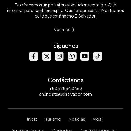
Te ofrecemos un portal que evoluciona contigo. Que
informa, pero también inspira. Que te representa. Mostramos
de lo que está hecho El Salvador.
Ver mas ❯
Síguenos
Contáctanos
+503 7854 0662
anunciate@elsalvador.com
Inicio
Turismo
Noticias
Vida
Entretenimiento
Deportes
Dinero y Negocios