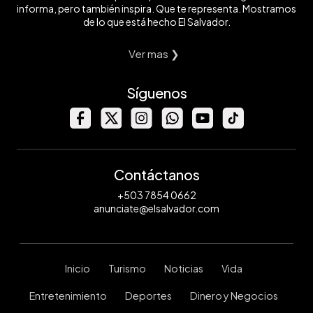
informa, pero también inspira. Que te representa. Mostramos
de lo que está hecho El Salvador.
Ver mas ❯
Síguenos
Contáctanos
+503 7854 0662
anunciate@elsalvador.com
Inicio
Turismo
Noticias
Vida
Entretenimiento
Deportes
Dinero y Negocios