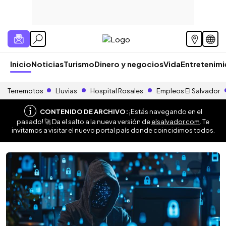
Inicio
Noticias
Turismo
Dinero y negocios
Vida
Entretenim
Terremotos
Lluvias
Hospital Rosales
Empleos El Salvador
CONTENIDO DE ARCHIVO:
¡Estás navegando en el
pasado! 🚀 Da el salto a la nueva versión de
elsalvador.com
. Te
invitamos a visitar el nuevo portal país donde coincidimos todos.