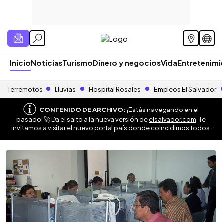
Inicio
Noticias
Turismo
Dinero y negocios
Vida
Entretenim
Terremotos
Lluvias
Hospital Rosales
Empleos El Salvador
CONTENIDO DE ARCHIVO:
¡Estás navegando en el
pasado! 🚀 Da el salto a la nueva versión de
elsalvador.com
. Te
invitamos a visitar el nuevo portal país donde coincidimos todos.