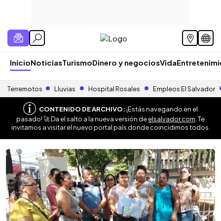
Inicio
Noticias
Turismo
Dinero y negocios
Vida
Entretenim
Terremotos
Lluvias
Hospital Rosales
Empleos El Salvador
CONTENIDO DE ARCHIVO:
¡Estás navegando en el
pasado! 🚀 Da el salto a la nueva versión de
elsalvador.com
. Te
invitamos a visitar el nuevo portal país donde coincidimos todos.