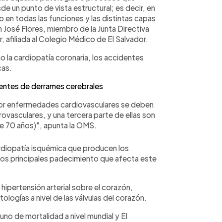
e un punto de vista estructural; es decir, en
o en todas las funciones y las distintas capas
n José Flores, miembro de la Junta Directiva
, afiliada al Colegio Médico de El Salvador.
 la cardiopatía coronaria, los accidentes
cas.
ientes de derrames cerebrales
or enfermedades cardiovasculares se deben
ovasculares, y una tercera parte de ellas son
e 70 años)", apunta la OMS.
 cardiopatía isquémica que producen los
os principales padecimiento que afecta este
hipertensión arterial sobre el corazón,
ologías a nivel de las válvulas del corazón.
uno de mortalidad a nivel mundial y El