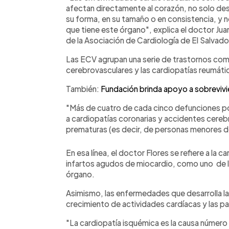
afectan directamente al corazón, no solo desd
su forma, en su tamaño o en consistencia, y n
que tiene este órgano", explica el doctor Jua
de la Asociación de Cardiología de El Salvador
Las ECV agrupan una serie de trastornos como
cerebrovasculares y las cardiopatías reumáti
También:
Fundación brinda apoyo a sobreviv
"Más de cuatro de cada cinco defunciones p
a cardiopatías coronarias y accidentes cerebr
prematuras (es decir, de personas menores d
En esa línea, el doctor Flores se refiere a la
infartos agudos de miocardio, como uno de l
órgano.
Asimismo, las enfermedades que desarrolla la 
crecimiento de actividades cardíacas y las pat
"La cardiopatía isquémica es la causa número 