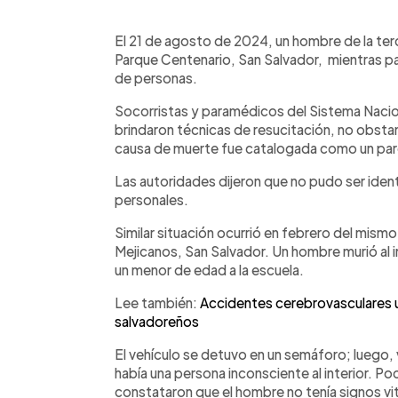
0:00
Facebook
Twitter
►
Escuchar artículo
El 21 de agosto de 2024, un hombre de la ter
Parque Centenario, San Salvador, mientras pa
de personas.
Socorristas y paramédicos del Sistema Naciona
brindaron técnicas de resucitación, no obstan
causa de muerte fue catalogada como un par
Las autoridades dijeron que no pudo ser ide
personales.
Similar situación ocurrió en febrero del mismo a
Mejicanos, San Salvador. Un hombre murió al in
un menor de edad a la escuela.
Lee también:
Accidentes cerebrovasculares 
salvadoreños
El vehículo se detuvo en un semáforo; luego,
había una persona inconsciente al interior. P
constataron que el hombre no tenía signos vita