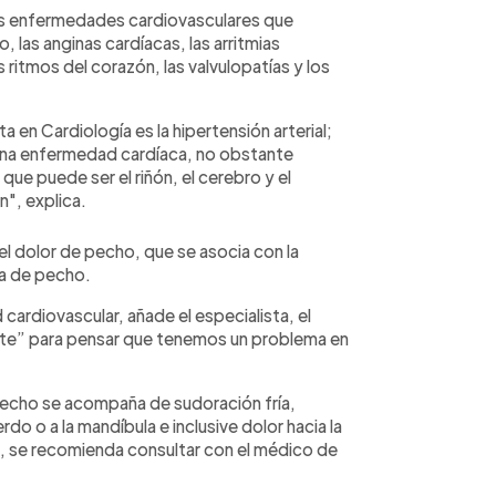
ales enfermedades cardiovasculares que
o, las anginas cardíacas, las arritmias
ritmos del corazón, las valvulopatías y los
a en Cardiología es la hipertensión arterial;
l una enfermedad cardíaca, no obstante
ue puede ser el riñón, el cerebro y el
", explica.
el dolor de pecho, que se asocia con la
na de pecho.
cardiovascular, añade el especialista, el
ote” para pensar que tenemos un problema en
pecho se acompaña de sudoración fría,
do o a la mandíbula e inclusive dolor hacia la
s, se recomienda consultar con el médico de