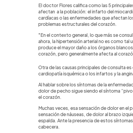
El doctor Flores califica como las 5 princip
afectan a la población: el infarto del miocardi
cardíacas o las enfermedades que afectan los 
problemas estructurales del corazón.
"En el contexto general, lo que más se consult
ahora, la hipertensión arterial no es como ta
produce el mayor daño a los órganos blancos q
corazón, pero generalmente afecta al corazón
Otra de las causas principales de consulta es 
cardiopatía isquémica o los infartos y la angi
Al hablar sobre los síntomas de la enfermedad 
dolor de pecho sigue siendo el síntoma “piv
el corazón.
Muchas veces, esa sensación de dolor en el 
sensación de náuseas, de dolor al brazo izquier
espalda. Ante la presencia de estos síntoma
cabecera.