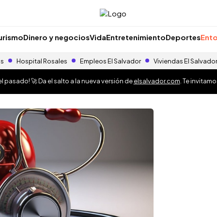
urismo
Dinero y negocios
Vida
Entretenimiento
Deportes
Ento
as
Hospital Rosales
Empleos El Salvador
Viviendas El Salvado
 pasado! 🚀 Da el salto a la nueva versión de
elsalvador.com
. Te invitam