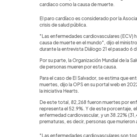
cardiaco como la causa de muerte.
El paro cardíaco es considerado por la Asoc
crisis de salud pública.
"Las enfermedades cardiovasculares (ECV) ha
causa de muerte en el mundo", dijo el ministr
durante la entrevista Diálogo 21 el pasado 6 
Por su parte, la Organización Mundial de la S
de personas mueren por esta causa.
Para el caso de El Salvador, se estima que en
muertes, dijo la OPS en su portal web en 2022,
la iniciativa Hearts.
De este total, 82,268 fueron muertes por en
representa el 52.9%. Y de este porcentaje, 
enfermedad cardiovascular, y un 38.22% (31
prematuras, es decir, personas que murieron 
"Las enfermedades cardiovasculares son tod