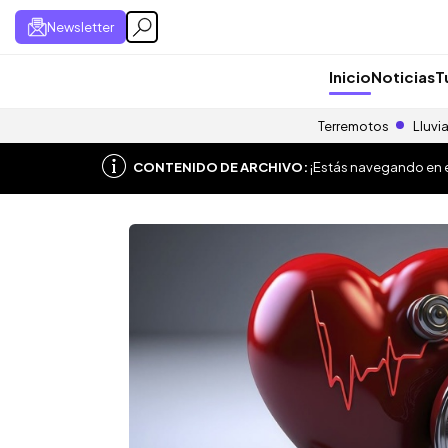
Newsletter
Inicio
Noticias
T
Terremotos
Lluvi
CONTENIDO DE ARCHIVO:
¡Estás navegando en el