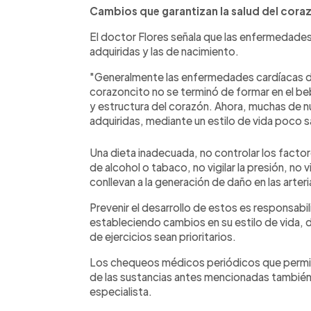
Cambios que garantizan la salud del cora
El doctor Flores señala que las enfermedades 
adquiridas y las de nacimiento.
"Generalmente las enfermedades cardíacas de 
corazoncito no se terminó de formar en el be
y estructura del corazón. Ahora, muchas de 
adquiridas, mediante un estilo de vida poco 
Una dieta inadecuada, no controlar los fact
de alcohol o tabaco, no vigilar la presión, no v
conllevan a la generación de daño en las arter
Prevenir el desarrollo de estos es responsab
estableciendo cambios en su estilo de vida, d
de ejercicios sean prioritarios.
Los chequeos médicos periódicos que permitan
de las sustancias antes mencionadas también 
especialista.