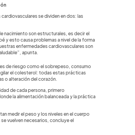
zón
cardiovasculares se dividen en dos: las
nacimiento son estructurales, es decir el
bé y esto causa problemas a nivel de la forma
nuestras enfermedades cardiovasculares son
saludable”, apunta.
ores de riesgo como el sobrepeso, consumo
igilar el colesterol: todas estas prácticas
ias o alteración del corazón.
ilidad de cada persona, primero
onde la alimentación balanceada y la práctica
 medir el peso y los niveles en el cuerpo
se vuelven necesarios, concluye el