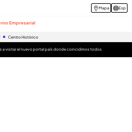
Mapa
Esp
rno Empresarial
r
Centro Histórico
os a visitar el nuevo portal país donde coincidimos todos.