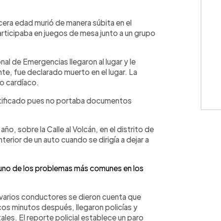
WhatsApp
Copiar link
cera edad murió de manera súbita en el
rticipaba en juegos de mesa junto a un grupo
l de Emergencias llegaron al lugar y le
te, fue declarado muerto en el lugar. La
o cardíaco.
ntificado pues no portaba documentos
ño, sobre la Calle al Volcán, en el distrito de
terior de un auto cuando se dirigía a dejar a
uno de los problemas más comunes en los
 varios conductores se dieron cuenta que
ocos minutos después, llegaron policías y
les. El reporte policial establece un paro