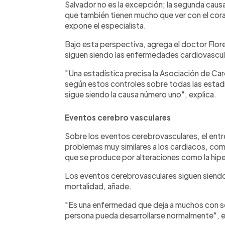
Salvador no es la excepción; la segunda cau
que también tienen mucho que ver con el cor
expone el especialista.
Bajo esta perspectiva, agrega el doctor Flores
siguen siendo las enfermedades cardiovascula
"Una estadística precisa la Asociación de Card
según estos controles sobre todas las estadí
sigue siendo la causa número uno", explica.
Eventos cerebro vasculares
Sobre los eventos cerebrovasculares, el entr
problemas muy similares a los cardiacos, como
que se produce por alteraciones como la hiper
Los eventos cerebrovasculares siguen siendo
mortalidad, añade.
"Es una enfermedad que deja a muchos con sec
persona pueda desarrollarse normalmente", e