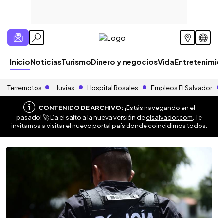
Inicio
Noticias
Turismo
Dinero y negocios
Vida
Entretenim
Terremotos
Lluvias
Hospital Rosales
Empleos El Salvador
CONTENIDO DE ARCHIVO:
¡Estás navegando en el
pasado! 🚀 Da el salto a la nueva versión de
elsalvador.com
. Te
invitamos a visitar el nuevo portal país donde coincidimos todos.