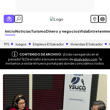
Inicio
Noticias
Turismo
Dinero y negocios
Vida
Entretenim
TPS
Juegos
Empleos El Salvador
Viviendas El Salvador
CONTENIDO DE ARCHIVO:
¡Estás navegando en el
pasado! 🚀 Da el salto a la nueva versión de
elsalvador.com
. Te
invitamos a visitar el nuevo portal país donde coincidimos todos.