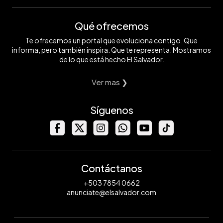
Qué ofrecemos
Te ofrecemos un portal que evoluciona contigo. Que
informa, pero también inspira. Que te representa. Mostramos
de lo que está hecho El Salvador.
Ver mas ❯
Síguenos
Contáctanos
+503 7854 0662
anunciate@elsalvador.com