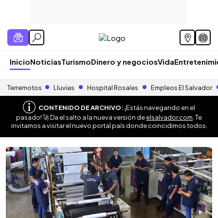
Inicio
Noticias
Turismo
Dinero y negocios
Vida
Entretenim
Terremotos
Lluvias
Hospital Rosales
Empleos El Salvador
CONTENIDO DE ARCHIVO:
¡Estás navegando en el
pasado! 🚀 Da el salto a la nueva versión de
elsalvador.com
. Te
invitamos a visitar el nuevo portal país donde coincidimos todos.