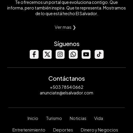
Te ofrecemos un portal que evoluciona contigo. Que
informa, pero también inspira. Que te representa. Mostramos
de lo que está hecho El Salvador.
Ver mas ❯
Síguenos
Contáctanos
+503 7854 0662
anunciate@elsalvador.com
Inicio
Turismo
Noticias
Vida
Entretenimiento
Deportes
Dinero y Negocios