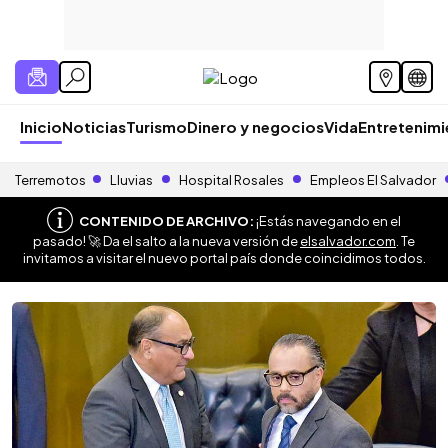
Inicio
Noticias
Turismo
Dinero y negocios
Vida
Entretenim
Terremotos
Lluvias
Hospital Rosales
Empleos El Salvador
CONTENIDO DE ARCHIVO:
¡Estás navegando en el
pasado! 🚀 Da el salto a la nueva versión de
elsalvador.com
. Te
invitamos a visitar el nuevo portal país donde coincidimos todos.