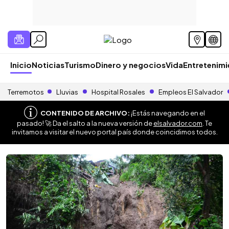
Inicio
Noticias
Turismo
Dinero y negocios
Vida
Entretenim
Terremotos
Lluvias
Hospital Rosales
Empleos El Salvador
CONTENIDO DE ARCHIVO:
¡Estás navegando en el
pasado! 🚀 Da el salto a la nueva versión de
elsalvador.com
. Te
invitamos a visitar el nuevo portal país donde coincidimos todos.