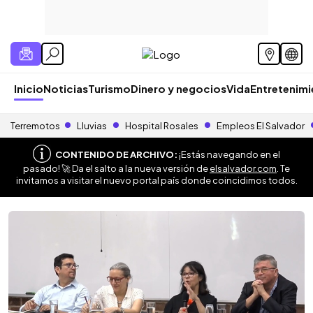
Inicio
Noticias
Turismo
Dinero y negocios
Vida
Entretenim
Terremotos
Lluvias
Hospital Rosales
Empleos El Salvador
CONTENIDO DE ARCHIVO:
¡Estás navegando en el
pasado! 🚀 Da el salto a la nueva versión de
elsalvador.com
. Te
invitamos a visitar el nuevo portal país donde coincidimos todos.