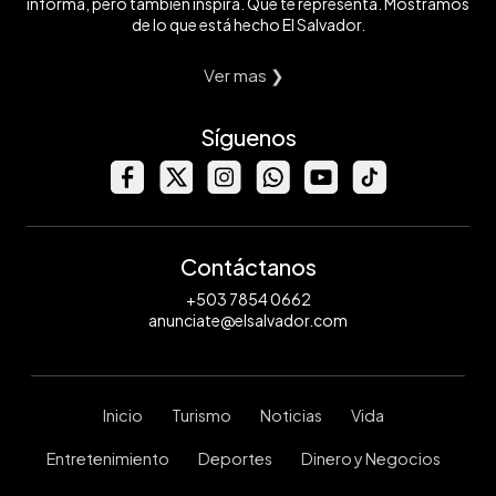
informa, pero también inspira. Que te representa. Mostramos
de lo que está hecho El Salvador.
Ver mas ❯
Síguenos
Contáctanos
+503 7854 0662
anunciate@elsalvador.com
Inicio
Turismo
Noticias
Vida
Entretenimiento
Deportes
Dinero y Negocios