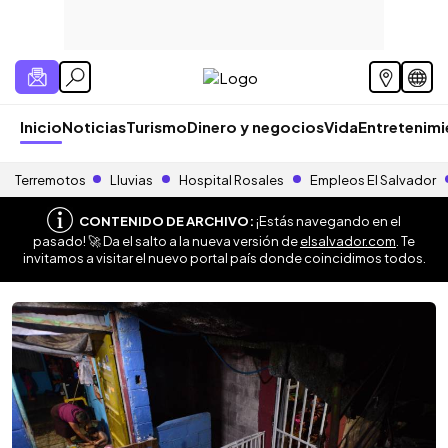
Inicio
Noticias
Turismo
Dinero y negocios
Vida
Entretenim
Terremotos
Lluvias
Hospital Rosales
Empleos El Salvador
CONTENIDO DE ARCHIVO:
¡Estás navegando en el
pasado! 🚀 Da el salto a la nueva versión de
elsalvador.com
. Te
invitamos a visitar el nuevo portal país donde coincidimos todos.