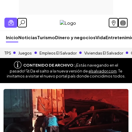
Inicio
Noticias
Turismo
Dinero y negocios
Vida
Entretenim
TPS
Juegos
Empleos El Salvador
Viviendas El Salvador
CONTENIDO DE ARCHIVO:
¡Estás navegando en el
pasado! 🚀 Da el salto a la nueva versión de
elsalvador.com
. Te
invitamos a visitar el nuevo portal país donde coincidimos todos.