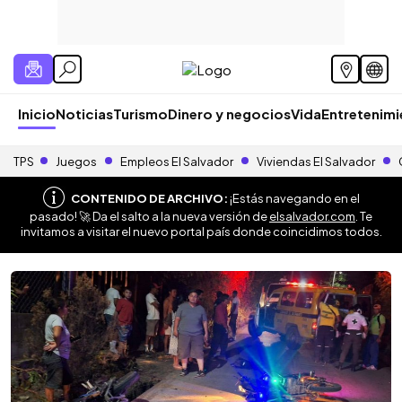
Inicio
Noticias
Turismo
Dinero y negocios
Vida
Entretenim
TPS
Juegos
Empleos El Salvador
Viviendas El Salvador
CONTENIDO DE ARCHIVO:
¡Estás navegando en el
pasado! 🚀 Da el salto a la nueva versión de
elsalvador.com
. Te
invitamos a visitar el nuevo portal país donde coincidimos todos.