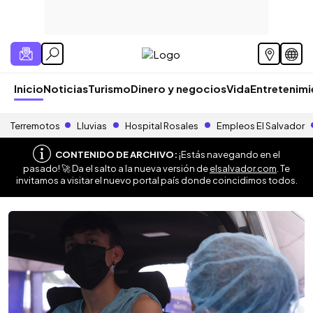
Inicio
Noticias
Turismo
Dinero y negocios
Vida
Entretenim
Terremotos
Lluvias
Hospital Rosales
Empleos El Salvador
CONTENIDO DE ARCHIVO:
¡Estás navegando en el
pasado! 🚀 Da el salto a la nueva versión de
elsalvador.com
. Te
invitamos a visitar el nuevo portal país donde coincidimos todos.