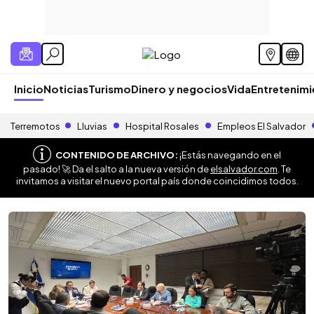
Inicio
Noticias
Turismo
Dinero y negocios
Vida
Entretenim
Terremotos
Lluvias
Hospital Rosales
Empleos El Salvador
CONTENIDO DE ARCHIVO:
¡Estás navegando en el
pasado! 🚀 Da el salto a la nueva versión de
elsalvador.com
. Te
invitamos a visitar el nuevo portal país donde coincidimos todos.