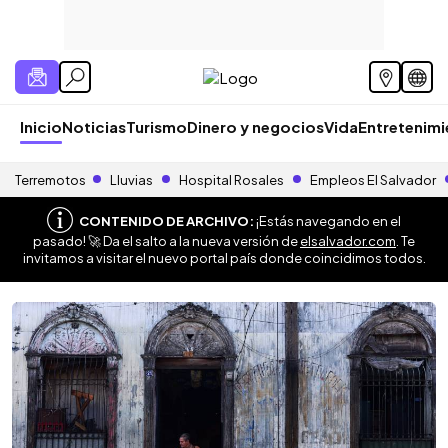
Inicio
Noticias
Turismo
Dinero y negocios
Vida
Entretenim
Terremotos
Lluvias
Hospital Rosales
Empleos El Salvador
CONTENIDO DE ARCHIVO:
¡Estás navegando en el
pasado! 🚀 Da el salto a la nueva versión de
elsalvador.com
. Te
invitamos a visitar el nuevo portal país donde coincidimos todos.