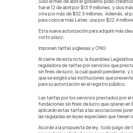
Solo el mes de abril el gobierno pidió crédit
fue el 12 de abril por $13.9 millones, y dos más 
otra por más de $32.5 millones. Además, el 
para colocar más Letes: una por $22.4 millone
Esta nueva autorización para adquirir más deu
corto plazo.
Imponen tarifas a iglesias y ONG
Al cierre de esta nota, la Asamblea Legislativ
reguladora de tarifas por servicios que prest
sin fines de lucro, la cual quedó pendiente, y
que se exigirá a las instituciones que present
para su autorización en el registro público.
Las tarifas por los servicios prestados por el
fundaciones sin fines de lucro que operan en E
aplicarán estas tarifas a las asociaciones juv
las reguladas en leyes especiales que tienen s
Acorde a la propuesta de ley, todo pago de t