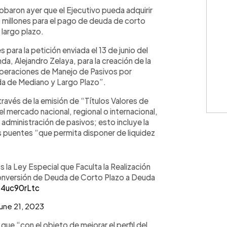
WhatsApp
Copiar link
obaron ayer que el Ejecutivo pueda adquirir
millones para el pago de deuda de corto
largo plazo.
 para la petición enviada el 13 de junio del
a, Alejandro Zelaya, para la creación de la
Operaciones de Manejo de Pasivos por
a de Mediano y Largo Plazo”.
 través de la emisión de “Títulos Valores de
l mercado nacional, regional o internacional,
administración de pasivos; esto incluye la
s puentes “que permita disponer de liquidez
s la Ley Especial que Faculta la Realización
onversión de Deuda de Corto Plazo a Deuda
64uc90rLtc
une 21, 2023
que “con el objeto de mejorar el perfil del