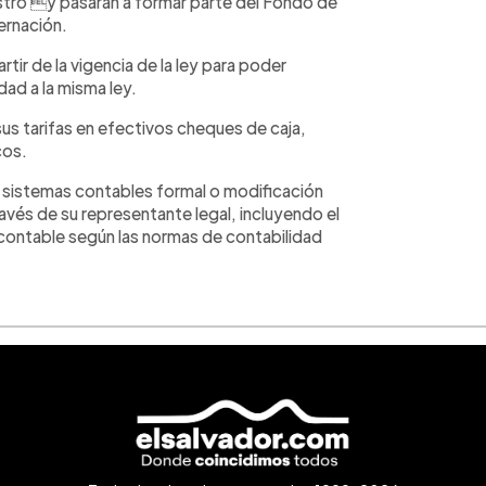
istro y pasarán a formar parte del Fondo de
ernación.
tir de la vigencia de la ley para poder
ad a la misma ley.
sus tarifas en efectivos cheques de caja,
cos.
de sistemas contables formal o modificación
avés de su representante legal, incluyendo el
a contable según las normas de contabilidad