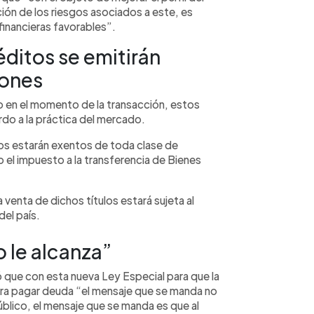
ción de los riesgos asociados a este, es
inancieras favorables”.
éditos se emitirán
iones
do en el momento de la transacción, estos
do a la práctica del mercado.
ulos estarán exentos de toda clase de
 el impuesto a la transferencia de Bienes
venta de dichos títulos estará sujeta al
del país.
o le alcanza”
 que con esta nueva Ley Especial para que la
ra pagar deuda “el mensaje que se manda no
úblico, el mensaje que se manda es que al