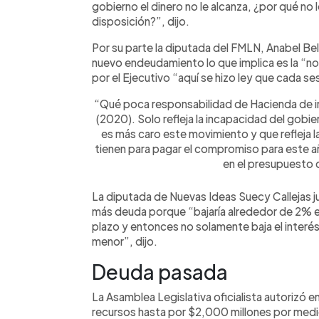
gobierno el dinero no le alcanza, ¿por qué no 
disposición?”, dijo.
Por su parte la diputada del FMLN, Anabel Be
nuevo endeudamiento lo que implica es la “nor
por el Ejecutivo “aquí se hizo ley que cada s
“Qué poca responsabilidad de Hacienda de i
(2020). Solo refleja la incapacidad del gobie
es más caro este movimiento y que refleja la
tienen para pagar el compromiso para este 
en el presupuesto 
La diputada de Nuevas Ideas Suecy Callejas jus
más deuda porque “bajaría alrededor de 2% el
plazo y entonces no solamente baja el interé
menor”, dijo.
Deuda pasada
La Asamblea Legislativa oficialista autorizó 
recursos hasta por $2,000 millones por medio