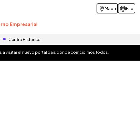
Mapa
Esp
rno Empresarial
r
Centro Histórico
os a visitar el nuevo portal país donde coincidimos todos.