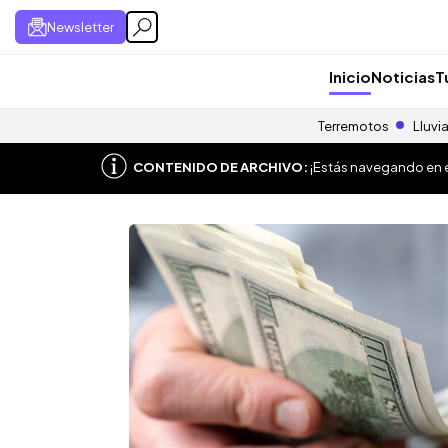
Newsletter
Inicio
Noticias
T
Terremotos
Lluvi
CONTENIDO DE ARCHIVO:
¡Estás navegando en el