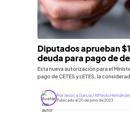
Diputados aprueban $1
deuda para pago de de
Esta nueva autorización para el Ministe
pago de CETES y LETES, la considerada
Por
Jessica García / Alfredo Hernánd
Publicado el 20 de junio de 2023
0:00