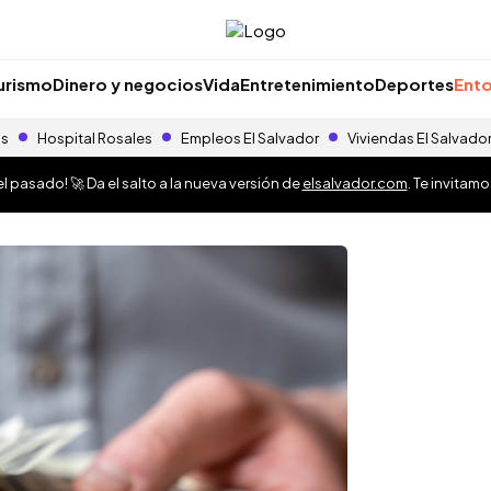
urismo
Dinero y negocios
Vida
Entretenimiento
Deportes
Ento
as
Hospital Rosales
Empleos El Salvador
Viviendas El Salvado
 pasado! 🚀 Da el salto a la nueva versión de
elsalvador.com
. Te invitam