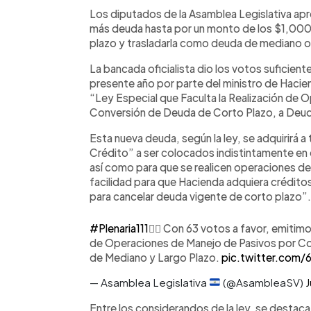
Facebook
Twitter
►
Escuchar artículo
Los diputados de la Asamblea Legislativa apr
más deuda hasta por un monto de los $1,000 
plazo y trasladarla como deuda de mediano o 
La bancada oficialista dio los votos suficientes
presente año por parte del ministro de Haciend
“Ley Especial que Faculta la Realización de 
Conversión de Deuda de Corto Plazo, a Deud
Esta nueva deuda, según la ley, se adquirirá a
Crédito” a ser colocados indistintamente en e
así como para que se realicen operaciones de 
facilidad para que Hacienda adquiera crédito
para cancelar deuda vigente de corto plazo”.
#Plenaria111
✍🏻 Con 63 votos a favor, emitimo
de Operaciones de Manejo de Pasivos por C
de Mediano y Largo Plazo.
pic.twitter.com/
— Asamblea Legislativa
(@AsambleaSV)
J
Entre los considerandos de la ley, se destaca 