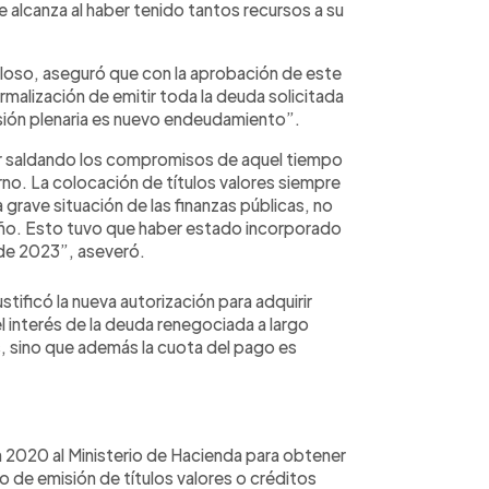
le alcanza al haber tenido tantos recursos a su
lloso, aseguró que con la aprobación de este
malización de emitir toda la deuda solicitada
esión plenaria es nuevo endeudamiento”.
r saldando los compromisos de aquel tiempo
rno. La colocación de títulos valores siempre
 grave situación de las finanzas públicas, no
año. Esto tuvo que haber estado incorporado
de 2023”, aseveró.
tificó la nueva autorización para adquirir
 interés de la deuda renegociada a largo
s, sino que además la cuota del pago es
en 2020 al Ministerio de Hacienda para obtener
 de emisión de títulos valores o créditos