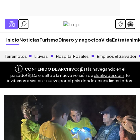
Inicio
Noticias
Turismo
Dinero y negocios
Vida
Entretenim
Terremotos
Lluvias
Hospital Rosales
Empleos El Salvador
CONTENIDO DE ARCHIVO:
¡Estás navegando en el
pasado! 🚀 Da el salto a la nueva versión de
elsalvador.com
. Te
invitamos a visitar el nuevo portal país donde coincidimos todos.