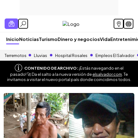
Inicio
Noticias
Turismo
Dinero y negocios
Vida
Entretenim
Terremotos
Lluvias
Hospital Rosales
Empleos El Salvador
CONTENIDO DE ARCHIVO:
¡Estás navegando en el
pasado! 🚀 Da el salto a la nueva versión de
elsalvador.com
. Te
invitamos a visitar el nuevo portal país donde coincidimos todos.