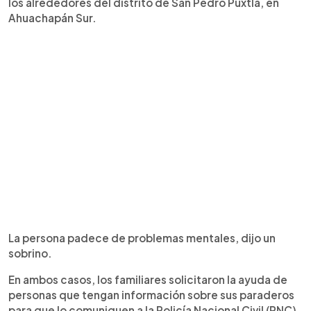
los alrededores del distrito de San Pedro Puxtla, en
Ahuachapán Sur.
La persona padece de problemas mentales, dijo un
sobrino.
En ambos casos, los familiares solicitaron la ayuda de
personas que tengan información sobre sus paraderos
para que lo comuniquen a la Policía Nacional Civil (PNC).