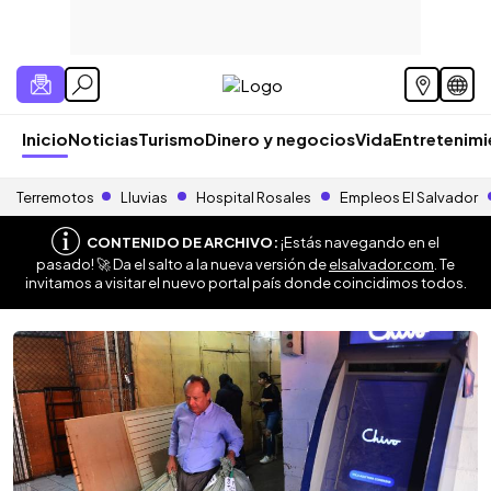
Inicio
Noticias
Turismo
Dinero y negocios
Vida
Entretenim
Terremotos
Lluvias
Hospital Rosales
Empleos El Salvador
CONTENIDO DE ARCHIVO:
¡Estás navegando en el
pasado! 🚀 Da el salto a la nueva versión de
elsalvador.com
. Te
invitamos a visitar el nuevo portal país donde coincidimos todos.