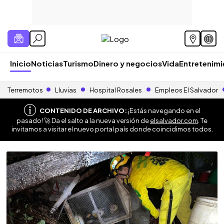
Inicio
Noticias
Turismo
Dinero y negocios
Vida
Entretenim
Terremotos
Lluvias
Hospital Rosales
Empleos El Salvador
CONTENIDO DE ARCHIVO:
¡Estás navegando en el
pasado! 🚀 Da el salto a la nueva versión de
elsalvador.com
. Te
invitamos a visitar el nuevo portal país donde coincidimos todos.