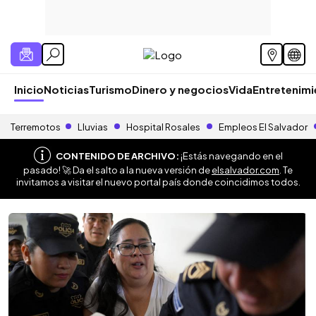
Inicio
Noticias
Turismo
Dinero y negocios
Vida
Entretenim
Terremotos
Lluvias
Hospital Rosales
Empleos El Salvador
CONTENIDO DE ARCHIVO:
¡Estás navegando en el
pasado! 🚀 Da el salto a la nueva versión de
elsalvador.com
. Te
invitamos a visitar el nuevo portal país donde coincidimos todos.