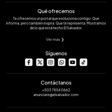
Qué ofrecemos
Te ofrecemos un portal que evoluciona contigo. Que
informa, pero también inspira. Que te representa. Mostramos
de lo que está hecho El Salvador.
Ver mas ❯
Síguenos
Contáctanos
+503 7854 0662
anunciate@elsalvador.com