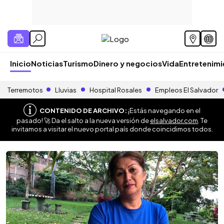
Inicio
Noticias
Turismo
Dinero y negocios
Vida
Entretenim
Terremotos
Lluvias
Hospital Rosales
Empleos El Salvador
CONTENIDO DE ARCHIVO:
¡Estás navegando en el
pasado! 🚀 Da el salto a la nueva versión de
elsalvador.com
. Te
invitamos a visitar el nuevo portal país donde coincidimos todos.