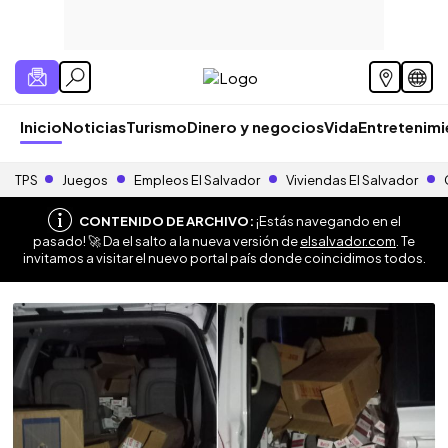
Inicio
Noticias
Turismo
Dinero y negocios
Vida
Entretenim
TPS
Juegos
Empleos El Salvador
Viviendas El Salvador
CONTENIDO DE ARCHIVO:
¡Estás navegando en el
pasado! 🚀 Da el salto a la nueva versión de
elsalvador.com
. Te
invitamos a visitar el nuevo portal país donde coincidimos todos.