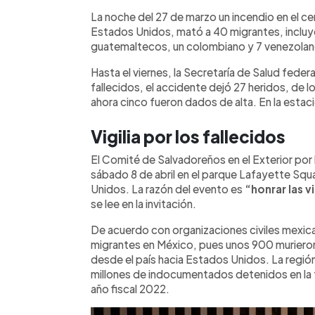
La noche del 27 de marzo un incendio en el ce
Estados Unidos, mató a 40 migrantes, incluy
guatemaltecos, un colombiano y 7 venezolan
Hasta el viernes, la Secretaría de Salud fede
fallecidos, el accidente dejó 27 heridos, de
ahora cinco fueron dados de alta. En la estac
Vigilia por los fallecidos
El Comité de Salvadoreños en el Exterior por l
sábado 8 de abril en el parque Lafayette Sq
Unidos. La razón del evento es
“honrar las v
se lee en la invitación.
De acuerdo con organizaciones civiles mexica
migrantes en México, pues unos 900 murieron
desde el país hacia Estados Unidos. La región 
millones de indocumentados detenidos en la 
año fiscal 2022.