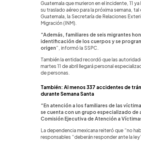
Guatemala que murieron en el incidente, 11 ya
su traslado aéreo para la próxima semana, tal
Guatemala, la Secretaría de Relaciones Exteri
Migración (INM).
“Además, familiares de seis migrantes hon
identificación de los cuerpos y se program
origen
”, informó la SSPC.
También la entidad recordó que las autorida
martes 11 de abril llegará personal especializ
de personas.
También: Al menos 337 accidentes de tráns
durante Semana Santa
“En atención a los familiares de las vícti
se cuenta con un grupo especializado de a
Comisión Ejecutiva de Atención a Víctima
La dependencia mexicana reiteró que “no habr
responsables “deberán responder ante la ley