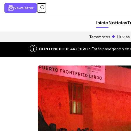
Newsletter
Inicio
Noticias
T
Terremotos
Lluvias
CONTENIDO DE ARCHIVO:
¡Estás navegando en el