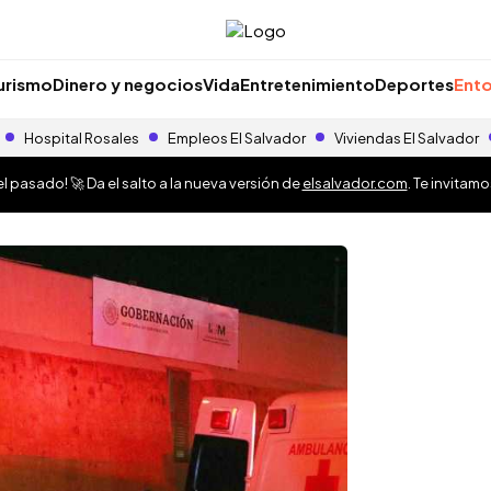
urismo
Dinero y negocios
Vida
Entretenimiento
Deportes
Ento
Hospital Rosales
Empleos El Salvador
Viviendas El Salvador
 pasado! 🚀 Da el salto a la nueva versión de
elsalvador.com
. Te invitam