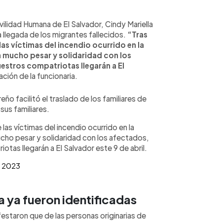
vilidad Humana de El Salvador, Cindy Mariella
la llegada de los migrantes fallecidos.
“Tras
las víctimas del incendio ocurrido en la
n mucho pesar y solidaridad con los
estros compatriotas llegarán a El
ación de la funcionaria.
 facilitó el traslado de los familiares de
 sus familiares.
 las víctimas del incendio ocurrido en la
cho pesar y solidaridad con los afectados,
tas llegarán a El Salvador este 9 de abril.
8, 2023
a ya fueron identificadas
estaron que de las personas originarias de