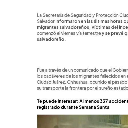
0:00
Facebook
Twitter
►
Escuchar artículo
La Secretaría de Seguridad y Protección Ciud
Salvador
informaron en las últimas horas qu
migrantes salvadoreños, víctimas del ince
comenzó el viernes vía terrestre
y se prevé 
salvadoreño.
Fue a través de un comunicado que el Gobiern
los cadáveres de los migrantes fallecidos en e
Ciudad Juárez, Chihuahua, ocurrido el pasad
su transporte la frontera por el sureño estad
Te puede interesar: Al menos 337 accident
registrado durante Semana Santa