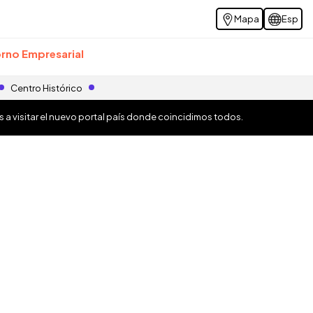
Mapa
Esp
rno Empresarial
Centro Histórico
os a visitar el nuevo portal país donde coincidimos todos.