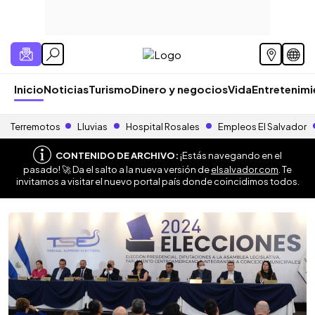
Inicio
Noticias
Turismo
Dinero y negocios
Vida
Entretenim
Terremotos
Lluvias
Hospital Rosales
Empleos El Salvador
CONTENIDO DE ARCHIVO:
¡Estás navegando en el
pasado! 🚀 Da el salto a la nueva versión de
elsalvador.com
. Te
invitamos a visitar el nuevo portal país donde coincidimos todos.