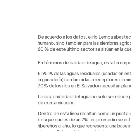
De acuerdo a los datos, el río Lempa abaste
humano, sino también para las siembras agrícol
60 % de este último sector se sitúan en la cu
En términos de calidad de agua, esta ha empeo
El 95 % de las aguas residuales (usadas en en
la ganadería) son lanzadas a receptores sin n
70% de los ríos en El Salvador necesitan pl
La disponibilidad del agua no solo se reduce p
de contaminación.
Dentro de esta línea resaltan como un punto 
bosque que es de un 2%; en promedio se es
ribereños al año, lo que representa una base i