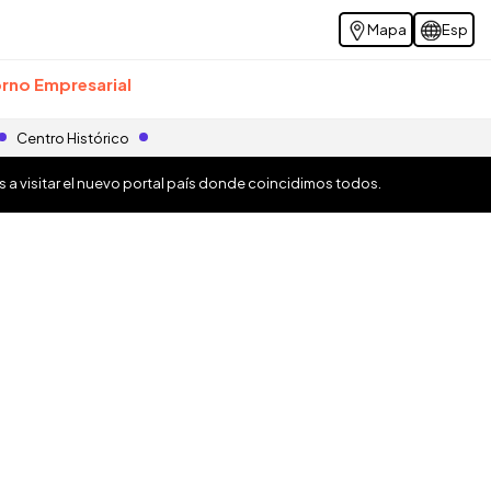
Mapa
Esp
rno Empresarial
Centro Histórico
os a visitar el nuevo portal país donde coincidimos todos.