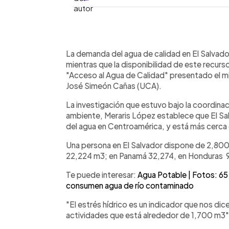
0:00
Facebook
Twitter
►
Escuchar artículo
La demanda del agua de calidad en El Salvado
mientras que la disponibilidad de este recurs
"Acceso al Agua de Calidad" presentado el m
José Simeón Cañas (UCA).
La investigación que estuvo bajo la coordina
ambiente, Meraris López establece que El Salv
del agua en Centroamérica, y está más cerca d
Una persona en El Salvador dispone de 2,800 
22,224 m3; en Panamá 32,274, en Honduras 9
Te puede interesar:
Agua Potable | Fotos: 65 
consumen agua de río contaminado
"El estrés hídrico es un indicador que nos dice 
actividades que está alrededor de 1,700 m3"