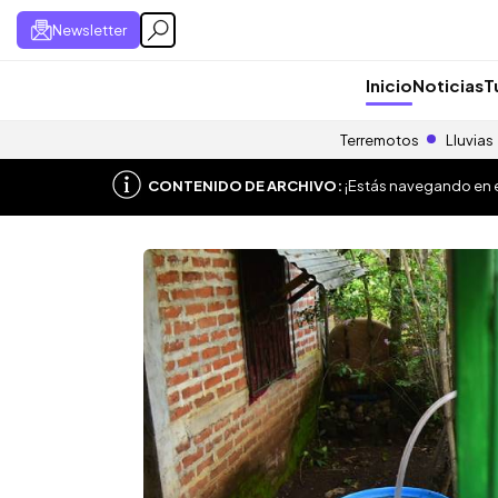
Newsletter
Inicio
Noticias
T
Terremotos
Lluvias
CONTENIDO DE ARCHIVO:
¡Estás navegando en el