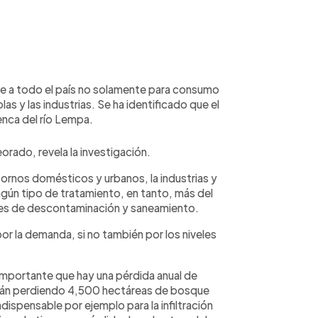
ce a todo el país no solamente para consumo
as y las industrias. Se ha identificado que el
enca del río Lempa.
rado, revela la investigación.
tornos domésticos y urbanos, la industrias y
ingún tipo de tratamiento, en tanto, más del
anes de descontaminación y saneamiento.
or la demanda, si no también por los niveles
importante que hay una pérdida anual de
tán perdiendo 4,500 hectáreas de bosque
ndispensable por ejemplo para la infiltración