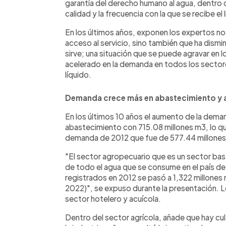
garantía del derecho humano al agua, dentro de
calidad y la frecuencia con la que se recibe el 
En los últimos años, exponen los expertos no
acceso al servicio, sino también que ha dismi
sirve; una situación que se puede agravar en
acelerado en la demanda en todos los sectores
líquido.
Demanda crece más en abastecimiento y a
En los últimos 10 años el aumento de la deman
abastecimiento con 715.08 millones m3, lo q
demanda de 2012 que fue de 577.44 millones
"El sector agropecuario que es un sector bas
de todo el agua que se consume en el país de
registrados en 2012 se pasó a 1,322 millones
2022)", se expuso durante la presentación. Le 
sector hotelero y acuícola.
Dentro del sector agrícola, añade que hay c