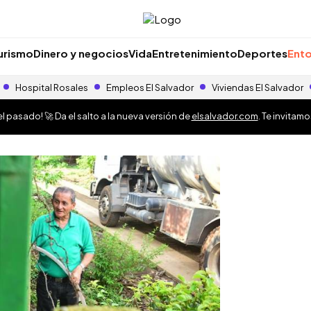
urismo
Dinero y negocios
Vida
Entretenimiento
Deportes
Ento
Hospital Rosales
Empleos El Salvador
Viviendas El Salvador
 pasado! 🚀 Da el salto a la nueva versión de
elsalvador.com
. Te invitam