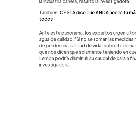
la industria cañera, resaltó la investigadora.
También:
CESTA dice que ANDA necesita más 
todos
Ante este panorama, los expertos urgen a to
agua de calidad."Si no se toman las medidas n
de perder una calidad de vida, sobre todo ha
que nos dicen que solamente teniendo en cuen
Lempa podría disminuir su caudal de cara a fin
investigadora.