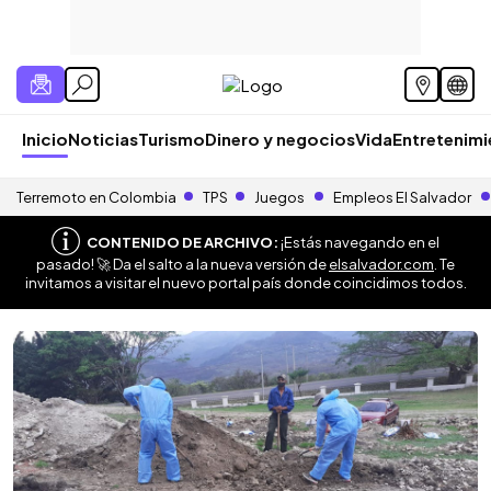
Inicio
Noticias
Turismo
Dinero y negocios
Vida
Entretenim
Terremoto en Colombia
TPS
Juegos
Empleos El Salvador
CONTENIDO DE ARCHIVO:
¡Estás navegando en el
pasado! 🚀 Da el salto a la nueva versión de
elsalvador.com
. Te
invitamos a visitar el nuevo portal país donde coincidimos todos.