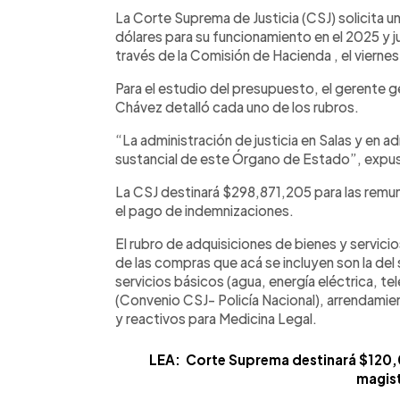
Facebook
Twitter
►
Escuchar artículo
La Corte Suprema de Justicia (CSJ) solicita 
dólares para su funcionamiento en el 2025 y ju
través de la Comisión de Hacienda , el vierne
Para el estudio del presupuesto, el gerente ge
Chávez detalló cada uno de los rubros.
“La administración de justicia en Salas y en ad
sustancial de este Órgano de Estado”, expus
La CSJ destinará $298,871,205 para las remu
el pago de indemnizaciones.
El rubro de adquisiciones de bienes y servici
de las compras que acá se incluyen son la de
servicios básicos (agua, energía eléctrica, tel
(Convenio CSJ- Policía Nacional), arrendamie
y reactivos para Medicina Legal.
LEA: Corte Suprema destinará $120,
magis