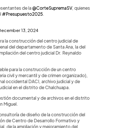
esentantes de la
@CorteSupremaSV
, quienes
l
#Presupuesto2025
.
December 13, 2024
 la construcción del centro judicial de
 penal del departamento de Santa Ana, la del
 ampliación del centro judicial Dr. Reynaldo
eble para la construcción de un centro
eria civil y mercantil y de crimen organizado),
al occidental DACI, archivo judicial y de
icial en el distrito de Chalchuapa.
tión documental y de archivos en el distrito
n Miguel.
onsultoría de diseño de la construcción del
ción de Centro de Desarrollo Formativo y
ial, de la ampliación y mejoramiento del