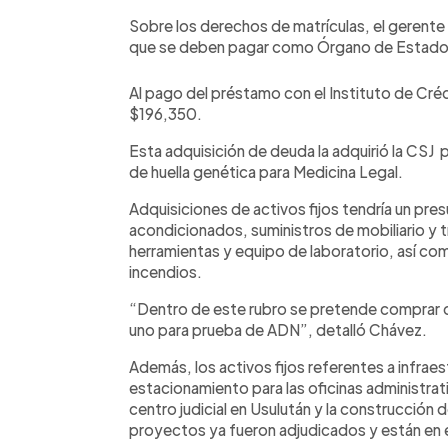
Sobre los derechos de matrículas, el gerente
que se deben pagar como Órgano de Estado
Al pago del préstamo con el Instituto de Créd
$196,350.
Esta adquisición de deuda la adquirió la CSJ p
de huella genética para Medicina Legal.
Adquisiciones de activos fijos tendría un pre
acondicionados, suministros de mobiliario y 
herramientas y equipo de laboratorio, así co
incendios.
“Dentro de este rubro se pretende comprar d
uno para prueba de ADN”, detalló Chávez.
Además, los activos fijos referentes a infraest
estacionamiento para las oficinas administrativ
centro judicial en Usulután y la construcción 
proyectos ya fueron adjudicados y están en 