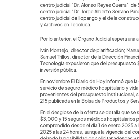
centro judicial "Dr. Alonso Reyes Guerra" de 
centro judicial "Dr. Jorge Alberto Serrano Pan
centro judicial de Ilopango y el de la const
y Archivos en Tecoluca.
Por lo anterior, el Órgano Judicial espera un
Iván Montejo, director de planificación; Manu
Samuel Trillos, director de la Dirección Finan
Tecnología expusieron que del presupuesto $
inversión pública.
En noviembre El Diario de Hoy informó que la
servicio de seguro médico hospitalario y vid
provenientes del presupuesto institucional,
215 publicada en la Bolsa de Productos y Se
En el desglose de la oferta se detalla que se 
$3,000 y 15 seguros médicos hospitalarios po
comprendido desde el día 1 de enero 2025 a la
2025 a las 24 horas, aunque la vigencia del co
dejando la posibilidad de solicitar adendas y