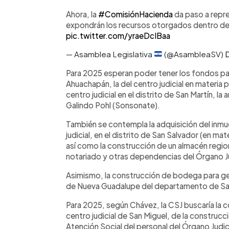
Ahora, la
#ComisiónHacienda
da paso a repr
expondrán los recursos otorgados dentro de
pic.twitter.com/yraeDcIBaa
— Asamblea Legislativa
(@AsambleaSV)
Para 2025 esperan poder tener los fondos para
Ahuachapán, la del centro judicial en materia
centro judicial en el distrito de San Martín, la
Galindo Pohl (Sonsonate).
También se contempla la adquisición del inmu
judicial, en el distrito de San Salvador (en mat
así como la construcción de un almacén region
notariado y otras dependencias del Órgano Jud
Asimismo, la construcción de bodega para ges
de Nueva Guadalupe del departamento de Sa
Para 2025, según Chávez, la CSJ buscaría la c
centro judicial de San Miguel, de la construc
Atención Social del personal del Órgano Judic