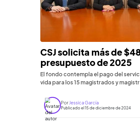
CSJ solicita más de $48
presupuesto de 2025
El fondo contempla el pago del servic
vida para los 15 magistrados y magist
Por
Jessica García
Publicado el 15 de diciembre de 2024
0:00