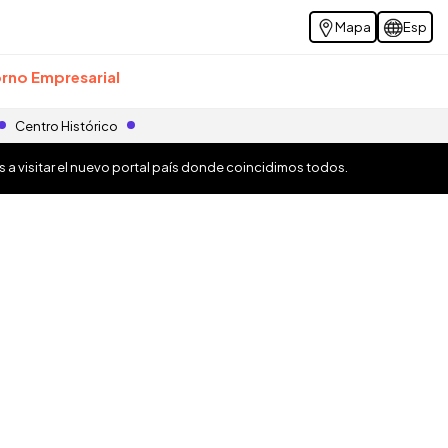
Mapa
Esp
rno Empresarial
Centro Histórico
os a visitar el nuevo portal país donde coincidimos todos.