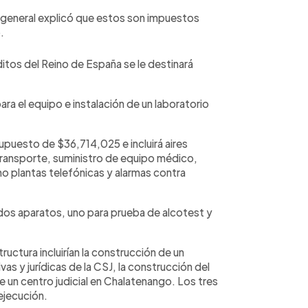
 general explicó que estos son impuestos
.
itos del Reino de España se le destinará
ara el equipo e instalación de un laboratorio
supuesto de $36,714,025 e incluirá aires
transporte, suministro de equipo médico,
mo plantas telefónicas y alarmas contra
os aparatos, uno para prueba de alcotest y
ructura incluirían la construcción de un
as y jurídicas de la CSJ, la construcción del
de un centro judicial en Chalatenango. Los tres
ejecución.