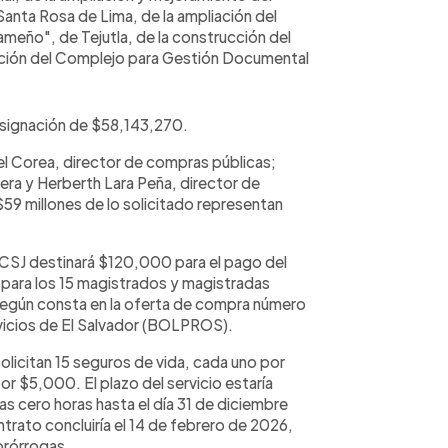
Santa Rosa de Lima, de la ampliación del
ameño", de Tejutla, de la construcción del
rucción del Complejo para Gestión Documental
a asignación de $58,143,270.
el Corea, director de compras públicas;
ciera y Herberth Lara Peña, director de
59 millones de lo solicitado representan
 CSJ destinará $120,000 para el pago del
a para los 15 magistrados y magistradas
 según consta en la oferta de compra número
rvicios de El Salvador (BOLPROS).
solicitan 15 seguros de vida, cada uno por
r $5,000. El plazo del servicio estaría
s cero horas hasta el día 31 de diciembre
ntrato concluiría el 14 de febrero de 2026,
 prórrogas.