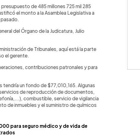
WhatsApp
Copiar link
un presupuesto de 485 millones 725 mil 285
stificó el monto a la Asamblea Legislativa a
s pasado.
neral del Órgano de la Judicatura, Julio
ministración de Tribunales, aquí está la parte
o el gerente.
neraciones, contribuciones patronales y para
os tendría un fondo de $77,010,165. Algunas
l servicios de reproducción de documentos,
efonía,...), combustible, servicio de vigilancia
nto de inmuebles y el suministro de químicos
000 para seguro médico y de vida de
trados