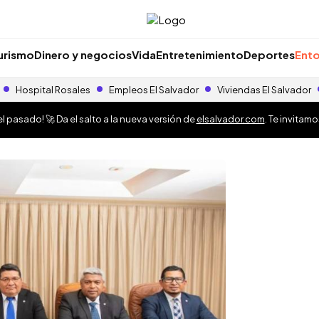
urismo
Dinero y negocios
Vida
Entretenimiento
Deportes
Ento
Hospital Rosales
Empleos El Salvador
Viviendas El Salvador
 pasado! 🚀 Da el salto a la nueva versión de
elsalvador.com
. Te invitam