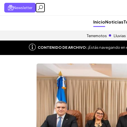
Newsletter
Inicio
Noticias
T
Terremotos
Lluvias
CONTENIDO DE ARCHIVO:
¡Estás navegando en el