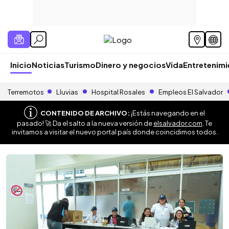
Inicio
Noticias
Turismo
Dinero y negocios
Vida
Entretenim
Terremotos
Lluvias
Hospital Rosales
Empleos El Salvador
CONTENIDO DE ARCHIVO:
¡Estás navegando en el
pasado! 🚀 Da el salto a la nueva versión de
elsalvador.com
. Te
invitamos a visitar el nuevo portal país donde coincidimos todos.