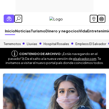
Inicio
Noticias
Turismo
Dinero y negocios
Vida
Entretenim
Terremotos
Lluvias
Hospital Rosales
Empleos El Salvador
CONTENIDO DE ARCHIVO:
¡Estás navegando en el
pasado! 🚀 Da el salto a la nueva versión de
elsalvador.com
. Te
invitamos a visitar el nuevo portal país donde coincidimos todos.